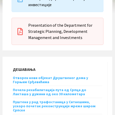
инвестиције
Presentation of the Department for
Strategic Planning, Development
Management and Investments
ДЕШАВАЊА
Отворен нови објекат Друштвеног дома у
Горњим Срђевићима
Почела рехабилитација пута од Српца до
Лакташа у дужини од око 30 километара
Пуштена у рад трафостаница у Ситнешима,
ускоро почетак реконструкције мреже широм
Српске