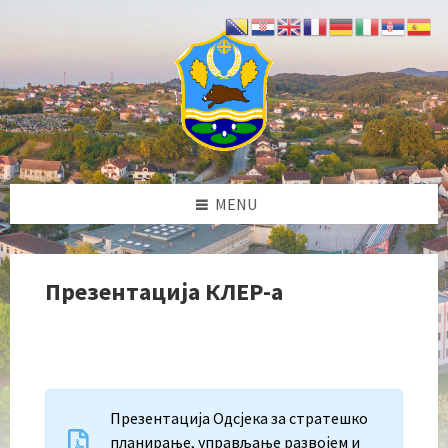
Skip
Skip
Skip
to
to
to
content
left
footer
sidebar
MENU
Презентација КЛЕР-а
Презентација Одсјека за стратешко
планирање, управљање развојем и