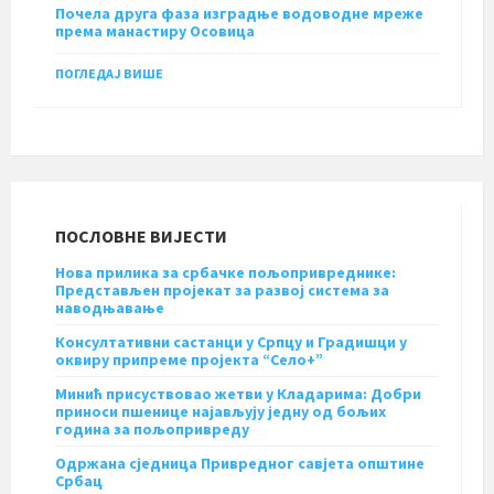
Почела друга фаза изградње водоводне мреже
према манастиру Осовица
ПОГЛЕДАЈ ВИШЕ
ПОСЛОВНЕ ВИЈЕСТИ
Нова прилика за србачке пољопривреднике:
Представљен пројекат за развој система за
наводњавање
Консултативни састанци у Српцу и Градишци у
оквиру припреме пројекта “Село+”
Минић присуствовао жетви у Кладарима: Добри
приноси пшенице најављују једну од бољих
година за пољопривреду
Одржана сједница Привредног савјета општине
Србац