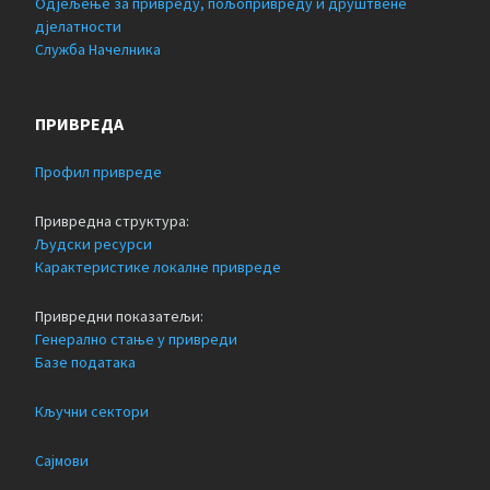
Одјељење за привреду, пољопривреду и друштвене
дјелатности
Служба Начелника
ПРИВРЕДА
Профил привреде
Привредна структура:
Људски ресурси
Карактеристике локалне привреде
Привредни показатељи:
Генерално стање у привреди
Базе података
Кључни сектори
Сајмови