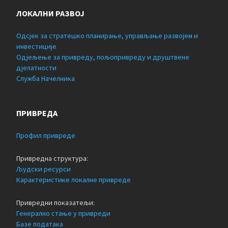
ЛОКАЛНИ РАЗВОЈ
Одсјек за стратешко планирање, управљање развојем и
инвестиције
Одјељење за привреду, пољопривреду и друштвене
дјелатности
Служба Начелника
ПРИВРЕДА
Профил привреде
Привредна структура:
Људски ресурси
Карактеристике локалне привреде
Привредни показатељи:
Генерално стање у привреди
Базе података