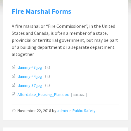
Fire Marshal Forms
A fire marshal or “Fire Commissioner”, in the United
States and Canada, is often a member of a state,
provincial or territorial government, but may be part
of a building department or a separate department
altogether
Attachments
File
dummy-43.jpg
6 kB
size:
File
dummy-44.jpg
6 kB
size:
File
dummy-37.jpg
6 kB
size:
Affordable_Housing_Plan.doc
EXTERNAL
November 22, 2018
by
admin
in
Public Safety