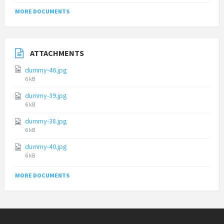
MORE DOCUMENTS
ATTACHMENTS
dummy-46.jpg
File
6 kB
size:
dummy-39.jpg
File
6 kB
size:
dummy-38.jpg
File
6 kB
size:
dummy-40.jpg
File
6 kB
size:
MORE DOCUMENTS