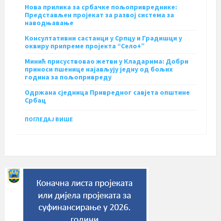
Нова прилика за србачке пољопривреднике:
Представљен пројекат за развој система за
наводњавање
Консултативни састанци у Српцу и Градишци у
оквиру припреме пројекта “Село+”
Минић присуствовао жетви у Кладарима: Добри
приноси пшенице најављују једну од бољих
година за пољопривреду
Одржана сједница Привредног савјета општине
Србац
ПОГЛЕДАЈ ВИШЕ