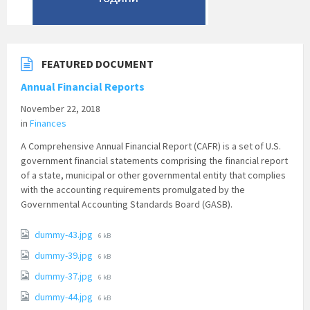
FEATURED DOCUMENT
Annual Financial Reports
November 22, 2018
in
Finances
A Comprehensive Annual Financial Report (CAFR) is a set of U.S.
government financial statements comprising the financial report
of a state, municipal or other governmental entity that complies
with the accounting requirements promulgated by the
Governmental Accounting Standards Board (GASB).
File
dummy-43.jpg
6 kB
size:
File
dummy-39.jpg
6 kB
size:
File
dummy-37.jpg
6 kB
size:
File
dummy-44.jpg
6 kB
size: