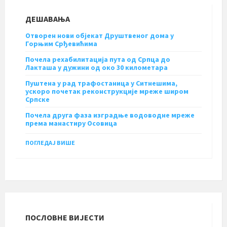
ДЕШАВАЊА
Отворен нови објекат Друштвеног дома у
Горњим Срђевићима
Почела рехабилитација пута од Српца до
Лакташа у дужини од око 30 километара
Пуштена у рад трафостаница у Ситнешима,
ускоро почетак реконструкције мреже широм
Српске
Почела друга фаза изградње водоводне мреже
према манастиру Осовица
ПОГЛЕДАЈ ВИШЕ
ПОСЛОВНЕ ВИЈЕСТИ