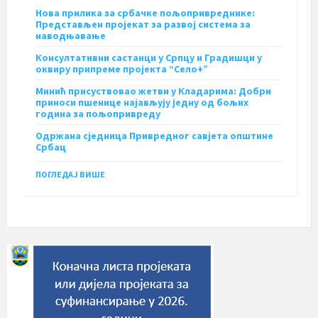
Нова прилика за србачке пољопривреднике:
Представљен пројекат за развој система за
наводњавање
Консултативни састанци у Српцу и Градишци у
оквиру припреме пројекта “Село+”
Минић присуствовао жетви у Кладарима: Добри
приноси пшенице најављују једну од бољих
година за пољопривреду
Одржана сједница Привредног савјета општине
Србац
ПОГЛЕДАЈ ВИШЕ