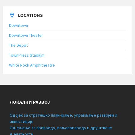
LOCATIONS
Downtown
Downtown Theater
The Depot
TownPress Stadium
White Rock Amphitheatre
ЛОКАЛНИ РАЗВОЈ
Одсјек за стратешко планирање, управљање развојем и
инвестиције
Одјељење за привреду, пољопривреду и друштвене
дјелатности