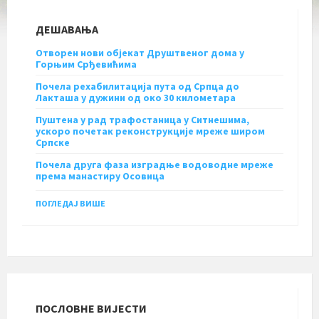
ДЕШАВАЊА
Отворен нови објекат Друштвеног дома у
Горњим Срђевићима
Почела рехабилитација пута од Српца до
Лакташа у дужини од око 30 километара
Пуштена у рад трафостаница у Ситнешима,
ускоро почетак реконструкције мреже широм
Српске
Почела друга фаза изградње водоводне мреже
према манастиру Осовица
ПОГЛЕДАЈ ВИШЕ
ПОСЛОВНЕ ВИЈЕСТИ