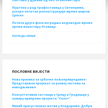
Пуштена у рад трафостаница у Ситнешима,
ускоро почетак реконструкције мреже широм
Српске
Почела друга фаза изградње водоводне мреже
према манастиру Осовица
ПОГЛЕДАЈ ВИШЕ
ПОСЛОВНЕ ВИЈЕСТИ
Нова прилика за србачке пољопривреднике:
Представљен пројекат за развој система за
наводњавање
Консултативни састанци у Српцу и Градишци у
оквиру припреме пројекта “Село+”
Минић присуствовао жетви у Кладарима: Добри