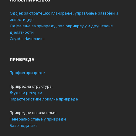
Одсјек за стратешко планирање, управљање развојем и
инвестиције
Одјељење за привреду, пољопривреду и друштвене
дјелатности
Служба Начелника
ПРИВРЕДА
Профил привреде
Привредна структура:
Људски ресурси
Карактеристике локалне привреде
Привредни показатељи:
Генерално стање у привреди
Базе података