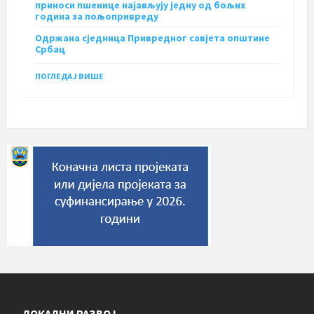
приноси пшенице најављују једну од бољих
година за пољопривреду
Одржана сједница Привредног савјета општине
Србац
ПОГЛЕДАЈ ВИШЕ
ЛОКАЛНИ РАЗВОЈ