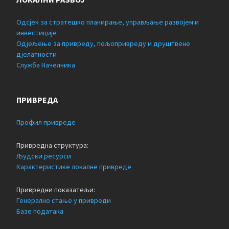
Одсјек за стратешко планирање, управљање развојем и
инвестиције
Одјељење за привреду, пољопривреду и друштвене
дјелатности
Служба Начелника
ПРИВРЕДА
Профил привреде
Привредна структура:
Људски ресурси
Карактеристике локалне привреде
Привредни показатељи:
Генерално стање у привреди
Базе података