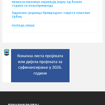
приноси пшенице најављују једну од бољих
година за пољопривреду
Одржана сједница Привредног савјета општине
Србац
ПОГЛЕДАЈ ВИШЕ
ЛОКАЛНИ РАЗВОЈ