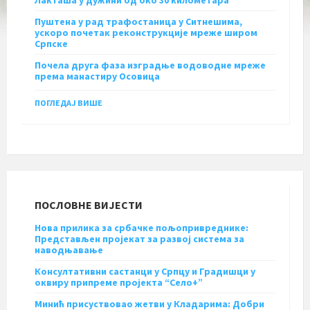
Пуштена у рад трафостаница у Ситнешима,
ускоро почетак реконструкције мреже широм
Српске
Почела друга фаза изградње водоводне мреже
према манастиру Осовица
ПОГЛЕДАЈ ВИШЕ
ПОСЛОВНЕ ВИЈЕСТИ
Нова прилика за србачке пољопривреднике:
Представљен пројекат за развој система за
наводњавање
Консултативни састанци у Српцу и Градишци у
оквиру припреме пројекта “Село+”
Минић присуствовао жетви у Кладарима: Добри