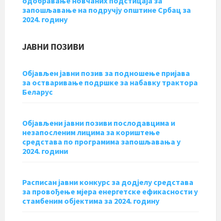
одобравање новчаних подстицаја за
запошљавање на подручју општине Србац за
2024. годину
ЈАВНИ ПОЗИВИ
Објављен јавни позив за подношење пријава
за остваривање подршке за набавку трактора
Беларус
Објављени јавни позиви послодавцима и
незапосленим лицима за кориштење
средстава по програмима запошљавања у
2024. години
Расписан јавни конкурс за дод‌јелу средстава
за провођење мјера енергетске ефикасности у
стамбеним објектима за 2024. годину