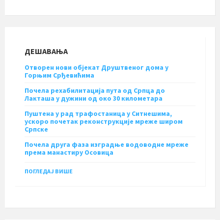
ДЕШАВАЊА
Отворен нови објекат Друштвеног дома у
Горњим Срђевићима
Почела рехабилитација пута од Српца до
Лакташа у дужини од око 30 километара
Пуштена у рад трафостаница у Ситнешима,
ускоро почетак реконструкције мреже широм
Српске
Почела друга фаза изградње водоводне мреже
према манастиру Осовица
ПОГЛЕДАЈ ВИШЕ