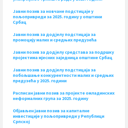
Jавни позив за новчане подстицаје у
пољопривреди за 2025. годину у општини
Србац
Jавни позив за додјелу подстицаја за
промоцију малих и средњих предузећа
Jавни позив за додјелу средстава за подршку
пројектима мјесних заједница општине Србац
Јавни позив за додјелу подстицаја за
побољшање конкурентности малих и средњих
предузећа у 2025. години
Расписан јавни позив за пројекте омладинских
неформалних група за 2025. годину
Објављен јавни позив за капиталне
инвестиције у пољопривреди у Републици
Српској