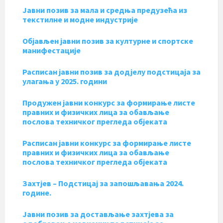
Јавни позив за мала и средња предузећа из
текстилне и модне индустрије
Објављен јавни позив за културне и спортске
манифестације
Расписан јавни позив за додјелу подстицаја за
улагања у 2025. години
Продужен јавни конкурс за формирање листе
правних и физичких лица за обављање
послова техничког прегледа објеката
Расписан јавни конкурс за формирање листе
правних и физичких лица за обављање
послова техничког прегледа објеката
Захтјев – Подстицај за запошљавања 2024.
године.
Јавни позив за достављање захтјева за