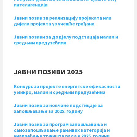
интелигенцији
Јавни позив за реализацију пројеката или
дијела пројекта уз учешће грађана
Jавни позиви за додјелу подстицаја малим и
средњим предузећима
ЈАВНИ ПОЗИВИ 2025
Kонкурс за пројекте енергетске ефикасности
у микро, малим и средњим предузећима
Jавни позив за новчане подстицаје за
запошљавање за 2025. годину
Jавни позив за програм запошљавања и
самозапошљавање рањивих категорија и
унапређење тржишта рада у 2025. години