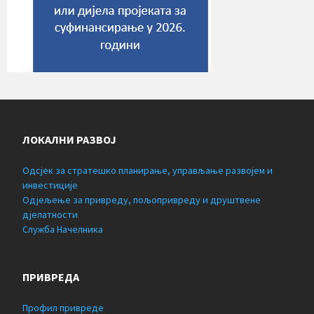
ЛОКАЛНИ РАЗВОЈ
Одсјек за стратешко планирање, управљање развојем и
инвестиције
Одјељење за привреду, пољопривреду и друштвене
дјелатности
Служба Начелника
ПРИВРЕДА
Профил привреде