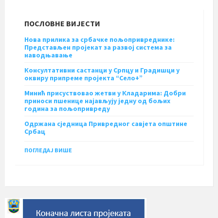
ПОСЛОВНЕ ВИЈЕСТИ
Нова прилика за србачке пољопривреднике:
Представљен пројекат за развој система за
наводњавање
Консултативни састанци у Српцу и Градишци у
оквиру припреме пројекта “Село+”
Минић присуствовао жетви у Кладарима: Добри
приноси пшенице најављују једну од бољих
година за пољопривреду
Одржана сједница Привредног савјета општине
Србац
ПОГЛЕДАЈ ВИШЕ