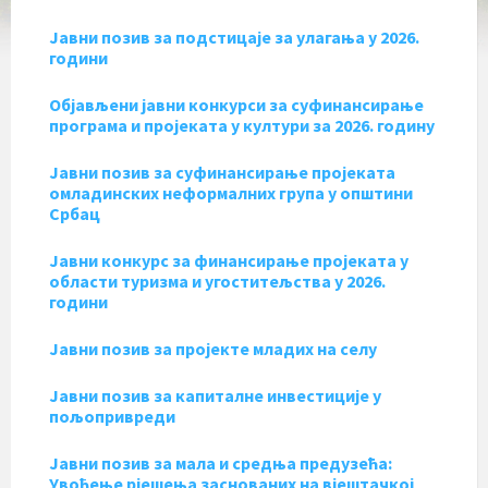
Jавни позив за подстицаје за улагања у 2026.
години
Објављени јавни конкурси за суфинансирање
програма и пројеката у култури за 2026. годину
Јавни позив за суфинансирање пројеката
омладинских неформалних група у општини
Србац
Јавни конкурс за финансирање пројеката у
области туризма и угоститељства у 2026.
години
Јавни позив за пројекте младих на селу
Jавни позив за капиталне инвестиције у
пољопривреди
Јавни позив за мала и средња предузећа:
Увођење рјешења заснованих на вјештачкој