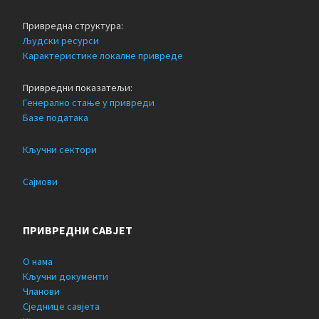
Привредна структура:
Људски ресурси
Карактеристике локалне привреде
Привредни показатељи:
Генерално стање у привреди
Базе података
Кључни сектори
Сајмови
ПРИВРЕДНИ САВЈЕТ
О нама
Кључни документи
Чланови
Сједнице савјета