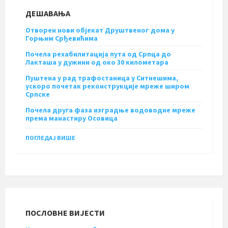
ДЕШАВАЊА
Отворен нови објекат Друштвеног дома у
Горњим Срђевићима
Почела рехабилитација пута од Српца до
Лакташа у дужини од око 30 километара
Пуштена у рад трафостаница у Ситнешима,
ускоро почетак реконструкције мреже широм
Српске
Почела друга фаза изградње водоводне мреже
према манастиру Осовица
ПОГЛЕДАЈ ВИШЕ
ПОСЛОВНЕ ВИЈЕСТИ