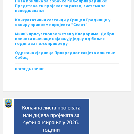
Нова прилика за србачке пољопривреднике:
Представљен пројекат за развој система за
наводњавање
Консултативни састанци у Српцу и Градишци у
оквиру припреме пројекта “Село+”
Минић присуствовао жетви у Кладарима: Добри
приноси пшенице најављују једну од бољих
година за пољопривреду
Одржана сједница Привредног савјета општине
Србац
ПОГЛЕДАЈ ВИШЕ