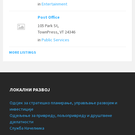
in
Entertainment
Post Office
105 Park St,
TownPress, VT 24346
in
Public Services
MORE LISTINGS
ЛОКАЛНИ РАЗВОЈ
Одсјек за стратешко планирање, управљање развојем и
инвестиције
Одјељење за привреду, пољопривреду и друштвене
дјелатности
Служба Начелника