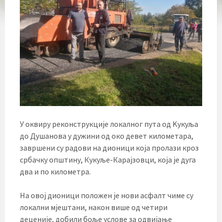
У оквиру реконструкције локалног пута од Kукуља
до Душанова у дужини од око девет километара,
завршени су радови на дионици која пролази кроз
србачку општину, Кукуље-Карајзовци, која је дуга
два и по километра.
На овој дионици положен је нови асфалт чиме су
локални мјештани, након више од четири
деценије, добили боље услове за одвијање