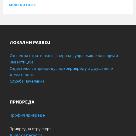
MORE NOTICES
ЛОКАЛНИ РАЗВОЈ
Одсјек за стратешко планирање, управљање развојем и
инвестиције
Одјељење за привреду, пољопривреду и друштвене
дјелатности
Служба Начелника
ПРИВРЕДА
Профил привреде
Привредна структура:
Људски ресурси