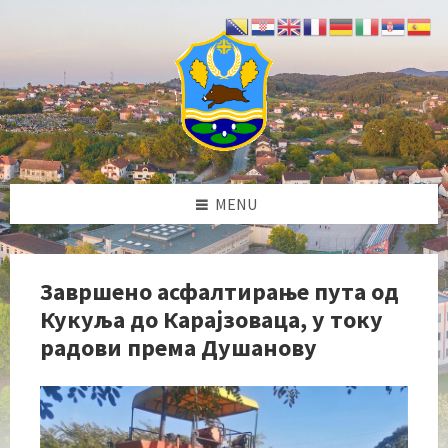
Skip
Skip
Skip
Skip
to
to
to
to
content
left
right
footer
sidebar
sidebar
MENU
Завршено асфалтирање пута од
Кукуља до Карајзоваца, у току
радови према Душанову