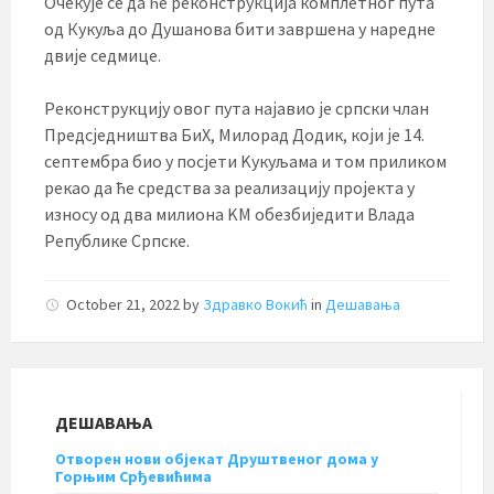
Очекује се да ће реконструкција комплетног пута
од Кукуља до Душанова бити завршена у наредне
двије седмице.
Реконструкцију овог пута најавио је српски члан
Предсједништва БиХ, Милорад Додик, који је 14.
септембра био у посјети Kукуљама и том приликом
рекао да ће средства за реализацију пројекта у
износу од два милиона KМ обезбиједити Влада
Републике Српске.
October 21, 2022
by
Здравко Вокић
in
Дешавања
ДЕШАВАЊА
Отворен нови објекат Друштвеног дома у
Горњим Срђевићима