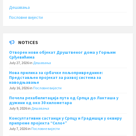
Дешавања
Пословне вијести
NOTICES
Отворен нови објекат Друштвеног дома у Горњим
Срђевићима
July 27, 2026
in
Дешавања
Нова прилика за србачке пољопривреднике:
Представљен пројекат за развој система за
наводњавање
July 16, 2026
in
Пословне вијести
Почела рехабилитација пута од Српца до Лакташа у
дужини од око 30 километара
July 9, 2026
in
Дешавања
Консултативни састанци у Српцу и Градишци у оквиру
припреме пројекта “Село+”
July 7, 2026
in
Пословне вијести