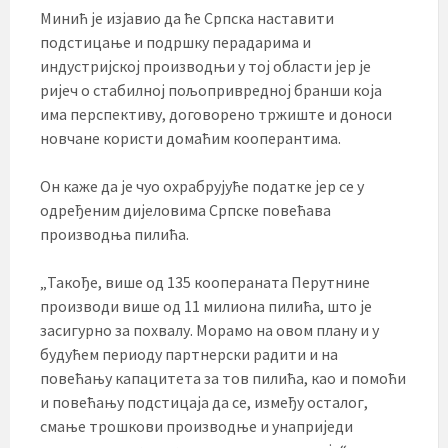
Минић је изјавио да ће Српска наставити
подстицање и подршку перадарима и
индустријској производњи у тој области јер је
ријеч о стабилној пољопривредној бранши која
има перспективу, договорено тржиште и доноси
новчане користи домаћим кооперантима.
Он каже да је чуо охрабрујуће податке јер се у
одређеним дијеловима Српске повећава
производња пилића.
„Такође, више од 135 коопераната Перутнине
производи више од 11 милиона пилића, што је
засигурно за похвалу. Морамо на овом плану и у
будућем периоду партнерски радити и на
повећању капацитета за тов пилића, као и помоћи
и повећању подстицаја да се, између осталог,
смање трошкови производње и унаприједи