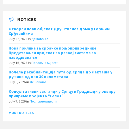
NOTICES
Отворен нови објекат Друштвеног дома у Горњим
Срђевићима
July 27, 2026
in
Дешавања
Нова прилика за србачке пољопривреднике:
Представљен пројекат за развој система за
наводњавање
July 16, 2026
in
Пословне вијести
Почела рехабилитација пута од Српца до Лакташа у
дужини од око 30 километара
July 9, 2026
in
Дешавања
Консултативни састанци у Српцу и Градишци у оквиру
припреме пројекта “Село+”
July 7, 2026
in
Пословне вијести
MORE NOTICES