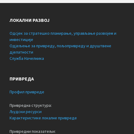
ЛОКАЛНИ РАЗВОЈ
Одсјек за стратешко планирање, управљање развојем и
инвестиције
Одјељење за привреду, пољопривреду и друштвене
дјелатности
Служба Начелника
ПРИВРЕДА
Профил привреде
Привредна структура:
Људски ресурси
Карактеристике локалне привреде
Привредни показатељи: