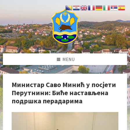
Skip
Skip
Skip
Skip
to
to
to
to
content
left
right
footer
sidebar
sidebar
MENU
Министар Саво Минић у посјети
Перутнини: Биће настављена
подршка перадарима