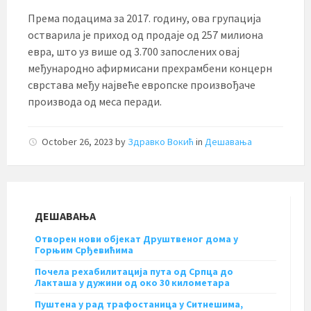
Према подацима за 2017. годину, ова групација
остварила је приход од продаје од 257 милиона
евра, што уз више од 3.700 запослених овај
међународно афирмисани прехрамбени концерн
сврстава међу највеће европске произвођаче
производа од меса перади.
October 26, 2023
by
Здравко Вокић
in
Дешавања
ДЕШАВАЊА
Отворен нови објекат Друштвеног дома у
Горњим Срђевићима
Почела рехабилитација пута од Српца до
Лакташа у дужини од око 30 километара
Пуштена у рад трафостаница у Ситнешима,