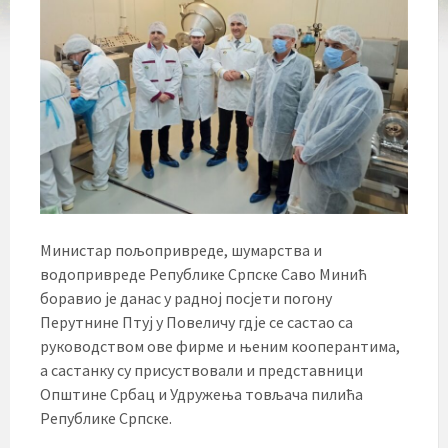
Министар пољопривреде, шумарства и
водопривреде Републике Српске Саво Минић
боравио је данас у радној посјети погону
Перутнине Птуј у Повеличу гдје се састао са
руководством ове фирме и њеним кооперантима,
а састанку су присуствовали и представници
Општине Србац и Удружења товљача пилића
Републике Српске.