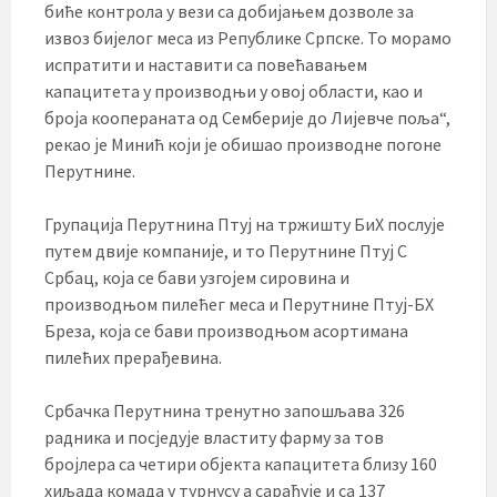
биће контрола у вези са добијањем дозволе за
извоз бијелог меса из Републике Српске. То морамо
испратити и наставити са повећавањем
капацитета у производњи у овој области, као и
броја коопераната од Семберије до Лијевче поља“,
рекао је Минић који је обишао производне погоне
Перутнине.
Групација Перутнина Птуј на тржишту БиХ послује
путем двије компаније, и то Перутнине Птуј С
Србац, која се бави узгојем сировина и
производњом пилећег меса и Перутнине Птуј-БХ
Бреза, која се бави производњом асортимана
пилећих прерађевина.
Србачка Перутнина тренутно запошљава 326
радника и посједује властиту фарму за тов
бројлера са четири објекта капацитета близу 160
хиљада комада у турнусу а сарађује и са 137