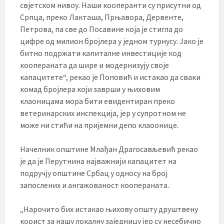
свјетском нивоу. Наши кооперанти су присутни од
Српца, преко Лакташа, Прњавора, Дервенте,
Петрова, па све до Посавине која је стигла до
цифре од милион бројлера у једном турнусу. Јако је
битно подржати капиталне инвестиције код
коопераната да шире и модернизују своје
капацитете“, рекао је Поповић и истакао да сваки
комад бројлера који заврши у њиховим
клаоницама мора бити евидентиран преко
ветеринарских инспекција, јер у супротном не
може ни стићи на пријемни депо клаоонице.
Начелник општине Млађан Драгосављевић рекао
је да је Перутнина најважнији капацитет на
подручју општине Србац у односу на број
запослених и ангажованост коопераната.
„Нарочито бих истакао њихову општу друштвену
корист за нашу локалну заједницу јер су несебично