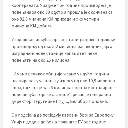
коопераната. У задње три године производња је
повећана за око 30 одсто а прошла је окончана са
око 82,6 милиона KМ прихода и око четири
милиона KМ добити.
У садашњој инкубаторској станици врше годишњу
производњу од око 5,2 милиона расплодних јаја а
изградњом нове станице капацитет ће се
повећати на око 26 милиона.
„Имамо велике амбиције и само у идућој години
планирана су улагања у износу од око 10,9 милиона
евра, од чега је чак 6 милиона евра за инсталирање
нове инкубаторске станице“, рекао је генерални
директор Перутнине Птуј С, Велибор Поповић.
Он подсјећа да посједују извозни број за Европску
Унију и додаје да ће на тржиште ЕУ ове године