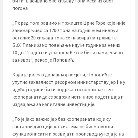
бити пласирано око хиљаду тона меса из овог
погона.
„Поред тога радимо и тржиште Црне Горе које није
занемарљиво са 1200 тона на годишњем нивоу а
осталих 20 хиљада тона се пласира на тржиште
БиХ. Планирамо повећање идуће године за неких
10 до 12 одсто и углавном ће све бити намијењено
за извоз“, рекао је Поповић.
Kада је ријеч о данашњој посјети, Поповић је
упутио захвалност ресорном министарству јер ће у
идућој години бити подржан основни захтјев
коопераната да се задржи исти ниво подстицаја и
издвајања за капиталне инвестиције.
„То је јако важно јер без коопераната који су
саставни дио цијелог система не бисмо могли
функционисати и развијати производњу која је на