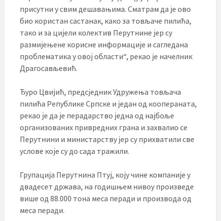
присутни у свим дешавањима. Сматрам да је ово
био користан састанак, како за товљаче пилића,
тако и за цијели колектив Перутнине јер су
размијењене корисне информације и сагледана
проблематика у овој области“, рекао је начелник
Драгосављевић.
Ђуро Цвијић, предсједник Удружења товљача
пилића Републике Српске и један од коопераната,
рекао је да је перадарство једна од најбоље
организованих привредних грана и захвалио се
Перутнини и министарству јер су прихватили све
услове које су до сада тражили.
Групација Перутнина Птуј, коју чине компаније у
двадесет држава, на годишњем нивоу произведе
више од 88.000 тона меса перади и производа од
меса перади.