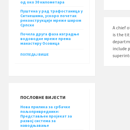
од око 30 километара
Пуштена у рад трафостаница у
Ситнешима, ускоро почетак
реконструкције мреже широм
Српске
A chief 
Почела друга фаза изградње
is the ti
водоводне мреже према
departme
манастиру Осовица
include 
ПОГЛЕДАЈ ВИШЕ
superint
ПОСЛОВНЕ ВИЈЕСТИ
Нова прилика за србачке
пољопривреднике:
Представљен пројекат за
развој система за
наводњавање