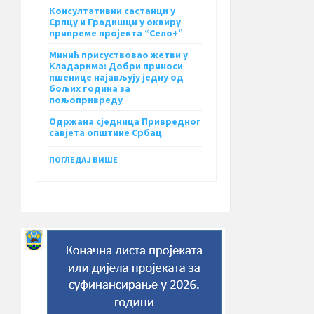
Консултативни састанци у
Српцу и Градишци у оквиру
припреме пројекта “Село+”
Минић присуствовао жетви у
Кладарима: Добри приноси
пшенице најављују једну од
бољих година за
пољопривреду
Одржана сједница Привредног
савјета општине Србац
ПОГЛЕДАЈ ВИШЕ