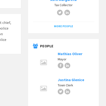
Tax Collector
Twitter
LinkedIn
t chief,
MORE PEOPLE
police
on
olice
PEOPLE
Mathias Oliver
Mayor
Facebook
LinkedIn
Justina Glenice
Town Clerk
Twitter
LinkedIn