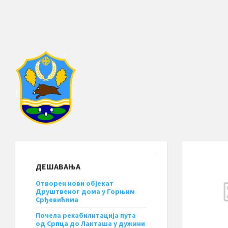
ДЕШАВАЊА
Отворен нови објекат
Друштвеног дома у Горњим
Срђевићима
Почела рехабилитација пута
од Српца до Лакташа у дужини