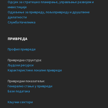
Одсјек за стратешко планирање, управљање развојем и
инвестиције
Одјељење за привреду, пољопривреду и друштвене
дјелатности
Служба Начелника
ПРИВРЕДА
Профил привреде
Привредна структура:
Људски ресурси
Карактеристике локалне привреде
Привредни показатељи:
Генерално стање у привреди
Базе података
Кључни сектори