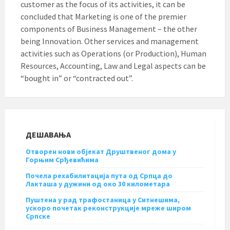
customer as the focus of its activities, it can be
concluded that Marketing is one of the premier
components of Business Management – the other
being Innovation. Other services and management
activities such as Operations (or Production), Human
Resources, Accounting, Law and Legal aspects can be
“bought in” or “contracted out”.
ДЕШАВАЊА
Отворен нови објекат Друштвеног дома у
Горњим Срђевићима
Почела рехабилитација пута од Српца до
Лакташа у дужини од око 30 километара
Пуштена у рад трафостаница у Ситнешима,
ускоро почетак реконструкције мреже широм
Српске