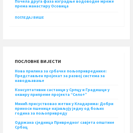
Почела друга фаза изградње водоводне мреже
према манастиру Осовица
ПОГЛЕДАЈ ВИШЕ
ПОСЛОВНЕ ВИЈЕСТИ
Нова прилика за србачке пољопривреднике:
Представљен пројекат за развој система за
наводњавање
Консултативни састанци у Српцу и Градишци у
оквиру припреме пројекта “Село+”
Минић присуствовао жетви у Кладарима: Добри
приноси пшенице најављују једну од бољих
година за пољопривреду
Одржана сједница Привредног савјета општине
Србац