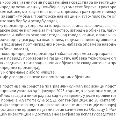
 кроз овај јавни позив подразумијева средства за инвестиције
вредну механизацију (комбајне, аутоматске бераче, тракторе
ске кабине, мотокултиваторе са опремом, тракторске прикљу
 за заштиту биља, тракторске навигације и ауто-пилоте, те о
изовану бербу и резидбу вода),
ку производњу (опрема за говедарске, свињарске, овчарске, к
арске фарме и опрема за пчеларство, изградња објеката, лагу
нчева и набавка основног стада код говеда, свиња, оваца и ко
роизводњу (изградња пластеника, подизање вишегодишњих з
 и подизање противградних мрежа, набавка опреме за наво
ка бокс-палета),
 пољопривредних производа (набавка опреме за сортирање,
е и прераду производа на газдинству, набавка технолошке оп
за хладњаче, те изградња нових објеката за складиштење и п
вредних производа),
у и опремање рибогојилишта,
ције у соларне панеле на производним објектима.
а подстицајна средства по Правилнику имају корисници подс
извршили улагања од 1. јануара 2025. године, а за улагања у по
оћних засада и винограда за садњу извршену у јесен прошле го
прољеће и љето текуће (од 21. септембра 2024. до 30. септембр
ција средстава подстицаја за капиталне инвестиције остваруј
достављене пријаве на јавни позив сачињене на Обрасцу 1. Рок
цију инвестиције и достављање захтјева за исплату средстава 