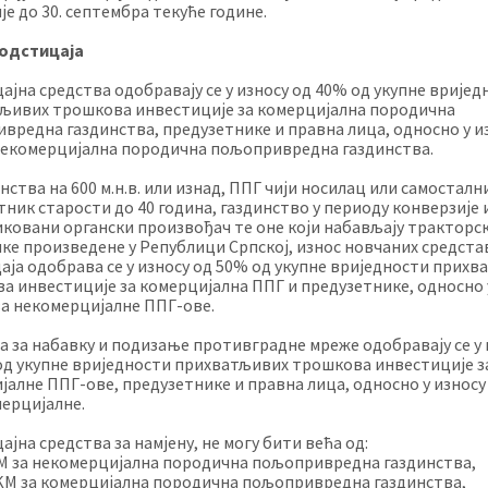
је до 30. септембра текуће године.
подстицаја
ајна средства одобравају се у износу од 40% од укупне вријед
љивих трошкова инвестиције за комерцијална породична
вредна газдинства, предузетнике и правна лица, односно у и
некомерцијална породична пољопривредна газдинства.
нства на 600 м.н.в. или изнад, ППГ чији носилац или самосталн
тник старости до 40 година, газдинство у периоду конверзије 
ковани органски произвођач те оне који набављају тракторс
ке произведене у Републици Српској, износ новчаних средста
аја одобрава се у износу од 50% од укупне вриједности прих
а инвестиције за комерцијална ППГ и предузетнике, односно 
за некомерцијалне ППГ-ове.
а за набавку и подизање противградне мреже одобравају се у 
од укупне вриједности прихватљивих трошкова инвестиције з
јалне ППГ-ове, предузетнике и правна лица, односно у износу
мерцијалне.
јна средства за намјену, не могу бити већа од:
KМ за некомерцијална породична пољопривредна газдинства,
 KМ за комерцијална породична пољопривредна газдинства,