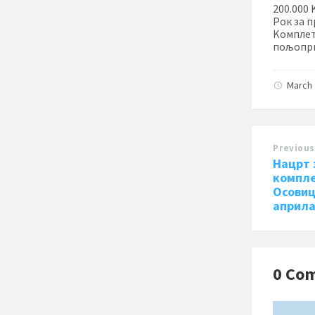
200.000 
Рок за п
Kомплет
пољопри
March 
Previous
Нацрт 
компле
Осовиц
април
0 Co