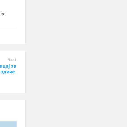
тва
Next
ицај за
године.