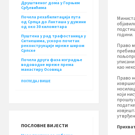
Друштвеног дома у Горњим
Срђевићима
Почела рехабилитација пута
Министа
од Српца до Лакташа у дужини
објавил
од око 30 километара
подстиц
години.
Пуштена у рад трафостаница у
Ситнешима, ускоро почетак
Право м
реконструкције мреже широм
Српске
пребива
пољопри
Почела друга фаза изградње
уписани
водоводне мреже према
као неко
манастиру Осовица
Право н
ПОГЛЕДАЈ ВИШЕ
извршил
носилац
који ни
прошлу г
податке
извјешт
утврђен
ПОСЛОВНЕ ВИЈЕСТИ
Прихва