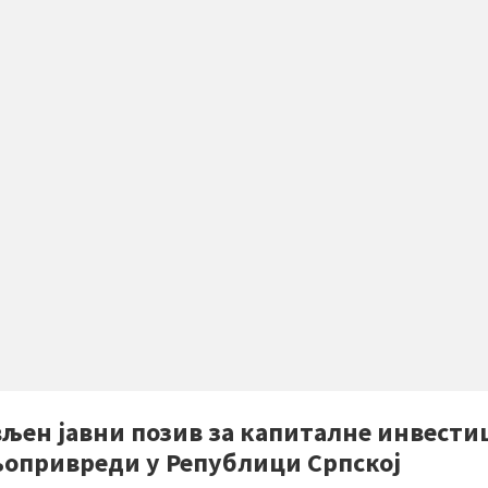
вљен јавни позив за капиталне инвести
љопривреди у Републици Српској