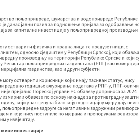
рство пољопривреде, шумарства и водопривреде Републике
о је данас јавни позив за подношење пријава за одобравање н
аја за капиталне инвестиције у пољопривредној производњи у
огу остварити физичка и правна лица те предузетници, с
лиштем, односно сједиштем у Републици Српској, који обавља
вредну производњу на територији Републике Српске и који с
 у Регистар пољопривредних газдинстава (РПГ) као комерција
мерцијална газдинства, као и други субјекти.
е могу остварити корисници који: имају пасиван статус, нису
и редовно годишње ажурирање података у РПГ-у, ППГ-ови чи
 није пријавио Пореској управи РС обавезу доприноса за 2024. 
су измирили обавезе по основу накнаде за противградну зашти
одину, који у захтјеву за било коју подстицајну мјеру дају неи
, пољопривредне задруге са негативним задружним ревизорс
ајем и које нису поступиле по мјерама и препорукама ревизора
им у извјештају.
тљиве инвестиције