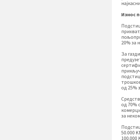
најкасни
Износ 
Подстиц
прихват
пољопри
20% за 
За газди
предузе
сертифи
прикључ
подстиц
трошков
од 25% 
Средств
од 70% 
комерци
за неко
Подстица
50.000 
100.000