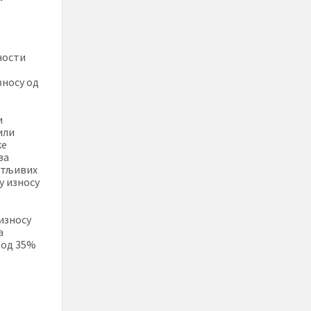
ности
зносу од
и
или
ке
ва
ватљивих
у износу
износу
а
 од 35%