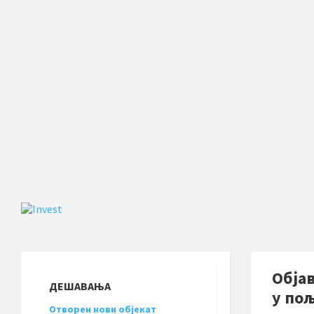
Обја
ДЕШАВАЊА
у по
Отворен нови објекат