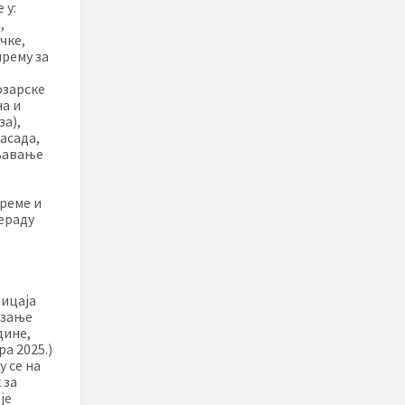
 у:
,
чке,
прему за
озарске
на и
за),
асада,
дњавање
реме и
рераду
тицаја
дизање
дине,
а 2025.)
у се на
 за
је