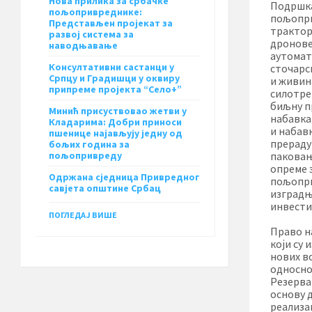
Нова прилика за србачке
Подршка
пољопривреднике:
пољопри
Представљен пројекат за
трактор
развој система за
дронове
наводњавање
аутомат
Консултативни састанци у
сточарс
Српцу и Градишци у оквиру
и живин
припреме пројекта “Село+”
силотре
биљну п
Минић присуствовао жетви у
набавка
Кладарима: Добри приноси
и набав
пшенице најављују једну од
прераду
бољих година за
пољопривреду
паковањ
опреме 
Одржана сједница Привредног
пољопри
савјета општине Србац
изградњ
инвести
ПОГЛЕДАЈ ВИШЕ
Право н
који су 
нових в
односно 
Резерва
основу 
реализа