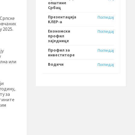
општине
Србац
Презентација
Погледај
 Српске
KЛЕР-a
овчаних
 2025.
Економски
Погледај
профил
заједнице
Профил за
ју
Погледај
инвеститоре
у
лна или
Водичи
Погледај
ји
годину,
ту за
стините
ким