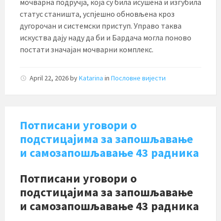
мочварна подручја, која су била исушена и изгубила
статус станишта, успјешно обновљена кроз
дугорочан и системски приступ. Управо таква
искуства дају наду да би и Бардача могла поново
постати значајан мочварни комплекс.
April 22, 2026
by
Katarina
in
Пословне вијести
Потписани уговори о
подстицајима за запошљавање
и самозапошљавање 43 радника
Потписани уговори о
подстицајима за запошљавање
и самозапошљавање 43 радника