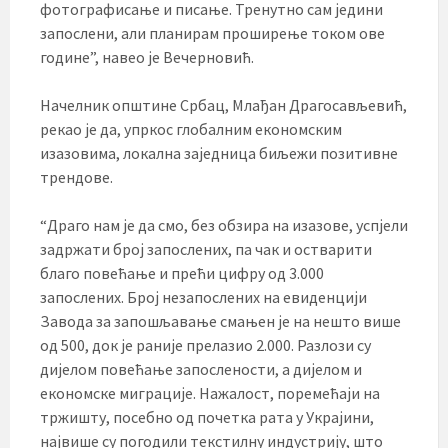
фотографисање и писање. Тренутно сам једини
запослени, али планирам проширење током ове
године”, навео је Вечерновић.
Начелник општине Србац, Млађан Драгосављевић,
рекао је да, упркос глобалним економским
изазовима, локална заједница биљежи позитивне
трендове.
“Драго нам је да смо, без обзира на изазове, успјели
задржати број запослених, па чак и остварити
благо повећање и прећи цифру од 3.000
запослених. Број незапослених на евиденцији
Завода за запошљавање смањен је на нешто више
од 500, док је раније прелазио 2.000. Разлози су
дијелом повећање запослености, а дијелом и
економске миграције. Нажалост, поремећаји на
тржишту, посебно од почетка рата у Украјини,
највише су погодили текстилну индустрију, што