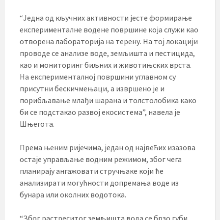
“Једна од кључних активности јесте формирање
експерименталне водене површине која служи као
отворена лабораторија на терену. На тој локацији
проводе се анализе воде, земљишта и пестицида,
као и мониторинг биљних и животињских врста.
На експерименталној површини углавном су
присутни бескичмењаци, а извршено је и
порибљавање млађи шарана и толстолобика како
би се подстакао развој екосистема”, навела је
Шњегота.
Према њеним ријечима, један од највећих изазова
остаје управљање водним режимом, због чега
планирају ангажовати стручњаке који ће
анализирати могућности допремања воде из
бунара или околних водотока.
“Због растреситог земљишта вода се брзо губи,