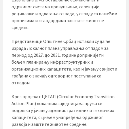
одрживог система прикупљања, селекције,
рециклаже и одлагања отпада, у складу са важећим
прописима и стандардима заштите животне
средине.
Представници Општине Србац истакли су да ће
израда Локалног плана управљања отпадом за
период од 2027. до 2031. године допринијети
бољем планирању инфраструктурних и
организационих капацитета, као и јачању свијести
грађана о значају одговорног поступања са
отпадом.
Kроз пројекат ЦЕТАП (Circular Economy Transition
Action Plan) локалним заједницама пружа се
подршка у јачању административних и техничких
капацитета, с циљем унапређења одрживог
развоја и заштите животне средине.