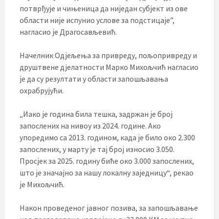
потврђује и чињеница да ниједан субјект из ове
области није испунио услове за подстицаје”,
нагласио је Драгосављевић.
Начелник Одјељења за привреду, пољопривреду и
друштвене дјелатности Марко Михољчић нагласио
је да су резултати у области запошљавања
охрабрујући.
„Иако је година била тешка, задржан је број
запослених на нивоу из 2024. године. Ако
упоредимо са 2013. годином, када је било око 2.300
запослених, у марту је тај број износио 3.050.
Просјек за 2025. годину биће око 3.000 запослених,
што је значајно за нашу локалну заједницу“, рекао
је Михољчић.
Након проведеног јавног позива, за запошљавање