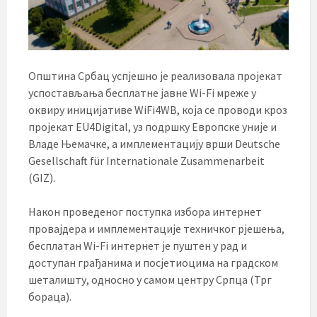
Општина Србац успјешно је реализовала пројекат
успостављања бесплатне јавне Wi-Fi мреже у
оквиру иницијативе WiFi4WB, која се проводи кроз
пројекат EU4Digital, уз подршку Европске уније и
Владе Њемачке, а имплементацију врши Deutsche
Gesellschaft für Internationale Zusammenarbeit
(GIZ).
Након проведеног поступка избора интернет
провајдера и имплементације техничког рјешења,
бесплатан Wi-Fi интернет је пуштен у рад и
доступан грађанима и посјетиоцима на градском
шеталишту, односно у самом центру Српца (Трг
бораца).