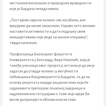
нестанком еколошких и природних вриједности
које је Бардача некада имала.
„Постајемо свјесни колико смо изгубили, али
вјерујемо да нисмо закаснили. Управо зато желимо
наставити активности и дати подршку свим
иницијативама које воде ка њеном опоравку”,
тврди начелник.
Професорица Биолошког факултета
Универзитета у Београду, Вера Николић, која је
такође учесница овог пројекта, истакла је да им је
задатак да утврде колике су могућности
побољшања биодиверзитета Бардаче, те да на
основу резултата израде акциони план који ће
садржавати препоруке локалној заједници и
надлежним институцијама о томе које мјере би
могле допринијети обнови екосистема.