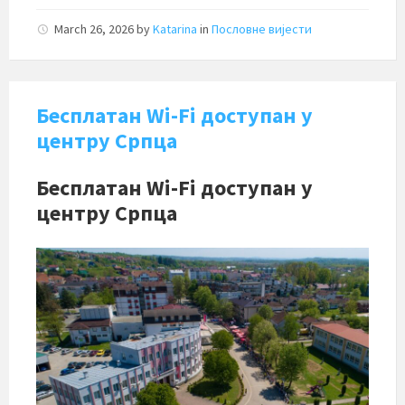
March 26, 2026
by
Katarina
in
Пословне вијести
Бесплатан Wi-Fi доступан у
центру Српца
Бесплатан Wi-Fi доступан у
центру Српца