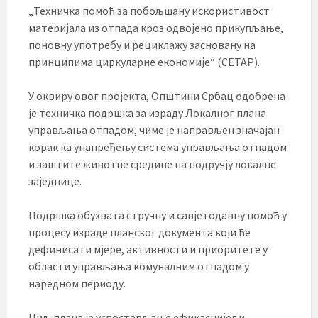
„Техничка помоћ за побољшану искористивост
материјала из отпада кроз одвојено прикупљање,
поновну употребу и рециклажу засновану на
принципима циркуларне економије“ (CETAP).
У оквиру овог пројекта, Општини Србац одобрена
је техничка подршка за израду Локалног плана
управљања отпадом, чиме је направљен значајан
корак ка унапређењу система управљања отпадом
и заштите животне средине на подручју локалне
заједнице.
Подршка обухвата стручну и савјетодавну помоћ у
процесу израде планског документа који ће
дефинисати мјере, активности и приоритете у
области управљања комуналним отпадом у
наредном периоду.
Циљ плана је успостављање ефикаснијег и