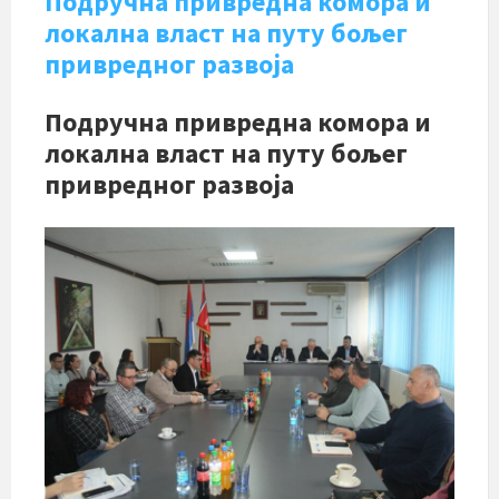
Подручна привредна комора и
локална власт на путу бољег
привредног развоја
Подручна привредна комора и
локална власт на путу бољег
привредног развоја