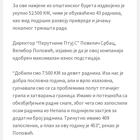
За ове намјене из општинског буџета издвојено је
укупно 52.500 KМ, чиме је обухваћено 43 радника,
као вид подршке развоју привреде и јачању
локалног тржишта рада.
Директор “Перутнине Птуј С” Повелич Србац,
Велибор Поповић, изјавио је да је овој компанији
одобрен максималан износ подстицаја.
“Добили смо 7.500 KМ за девет радника. Иза нас је
добра пословна година, али и врло изазовна,
суочавали смо се са проблемима попут птичијег
грипа и затварања граница. Имамо и потешкоћа са
обезбјеђењем радне снаге, због чега смо запослили
осам радника из Непала и поднијели захтјев за
додатни број радника. Тренутно имамо 409
запослених, а план за ову годину је 453”, рекао је
Поповић.