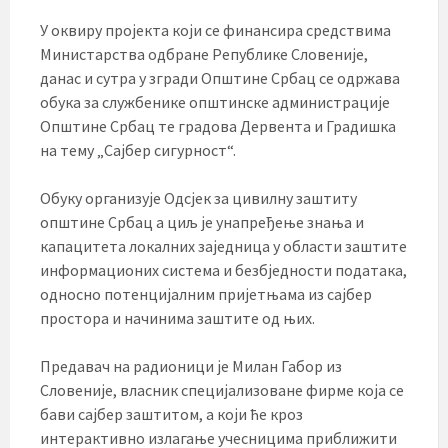
У оквиру пројекта који се финансира средствима
Министарства одбране Републике Словеније,
данас и сутра у згради Општине Србац се одржава
обука за службенике општинске администрације
Општине Србац те градова Дервента и Градишка
на тему „Сајбер сигурност“.
Обуку организује Одсјек за цивилну заштиту
општине Србац а циљ је унапређење знања и
капацитета локалних заједница у области заштите
информационих система и безбједности података,
односно потенцијалним пријетњама из сајбер
простора и начинима заштите од њих.
Предавач на радионици је Милан Габор из
Словеније, власник специјализоване фирме која се
бави сајбер заштитом, а који ће кроз
интерактивно излагање учесницима приближити