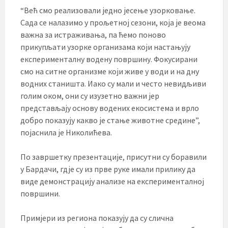
“Већ смо реализовали једно јесење узорковање.
Сада се налазимо у прољетној сезони, која је веома
важна за истраживања, па ћемо поново
прикупљати узорке организама који настањују
експерименталну водену површину. Фокусирани
смо на ситне организме који живе у води и на дну
водних станишта. Иако су мали и често невидљиви
голим оком, они су изузетно важни јер
представљају основу водених екосистема и врло
добро показују какво је стање животне средине”,
појаснила је Николићева.
По завршетку презентације, присутни су боравили
у Бардачи, гдје су из прве руке имали прилику да
виде демонстрацију анализе на експерименталној
површини.
Примјери из региона показују да су слична