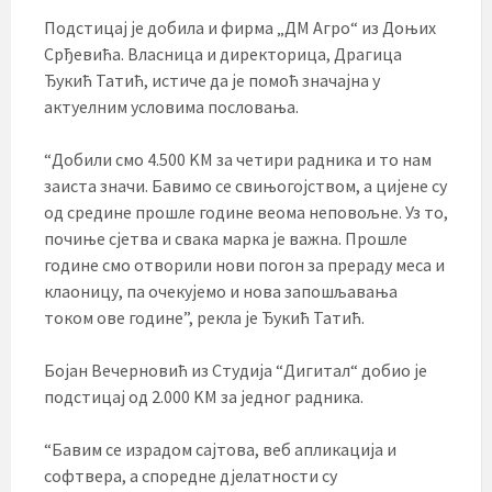
Подстицај је добила и фирма „ДМ Агро“ из Доњих
Срђевића. Власница и директорица, Драгица
Ђукић Татић, истиче да је помоћ значајна у
актуелним условима пословања.
“Добили смо 4.500 KМ за четири радника и то нам
заиста значи. Бавимо се свињогојством, а цијене су
од средине прошле године веома неповољне. Уз то,
почиње сјетва и свака марка је важна. Прошле
године смо отворили нови погон за прераду меса и
клаоницу, па очекујемо и нова запошљавања
током ове године”, рекла је Ђукић Татић.
Бојан Вечерновић из Студија “Дигитал“ добио је
подстицај од 2.000 KМ за једног радника.
“Бавим се израдом сајтова, веб апликација и
софтвера, а споредне дјелатности су