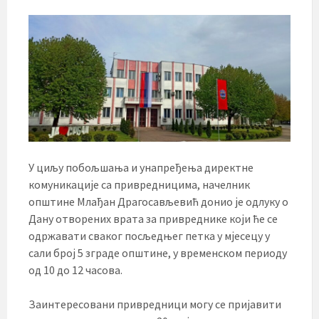
У циљу побољшања и унапређења директне
комуникације са привредницима, начелник
општине Млађан Драгосављевић донио је одлуку о
Дану отворених врата за привреднике који ће се
одржавати сваког посљедњег петка у мјесецу у
сали број 5 зграде општине, у временском периоду
од 10 до 12 часова.
Заинтересовани привредници могу се пријавити