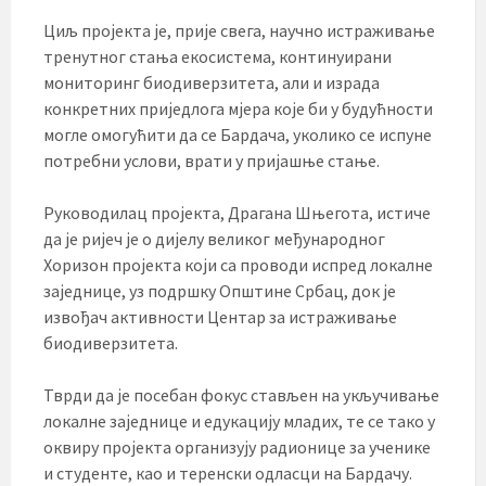
Циљ пројекта је, прије свега, научно истраживање
тренутног стања екосистема, континуирани
мониторинг биодиверзитета, али и израда
конкретних приједлога мјера које би у будућности
могле омогућити да се Бардача, уколико се испуне
потребни услови, врати у пријашње стање.
Руководилац пројекта, Драгана Шњегота, истиче
да је ријеч је о дијелу великог међународног
Хоризон пројекта који са проводи испред локалне
заједнице, уз подршку Општине Србац, док је
извођач активности Центар за истраживање
биодиверзитета.
Тврди да је посебан фокус стављен на укључивање
локалне заједнице и едукацију младих, те се тако у
оквиру пројекта организују радионице за ученике
и студенте, као и теренски одласци на Бардачу.