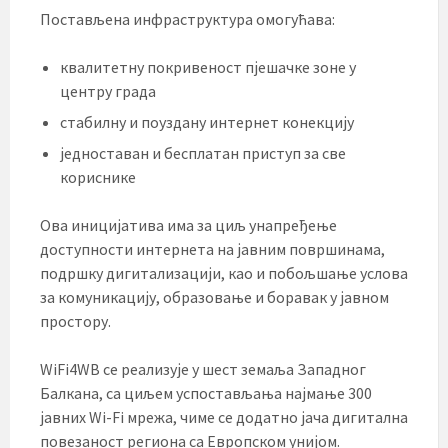
Постављена инфраструктура омогућава:
квалитетну покривеност пјешачке зоне у
центру града
стабилну и поуздану интернет конекцију
једноставан и бесплатан приступ за све
кориснике
Ова иницијатива има за циљ унапређење
доступности интернета на јавним површинама,
подршку дигитализацији, као и побољшање услова
за комуникацију, образовање и боравак у јавном
простору.
WiFi4WB се реализује у шест земаља Западног
Балкана, са циљем успостављања најмање 300
јавних Wi-Fi мрежа, чиме се додатно јача дигитална
повезаност региона са Европском унијом.