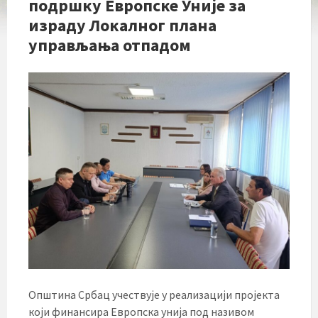
подршку Европске Уније за
израду Локалног плана
управљања отпадом
Општина Србац учествује у реализацији пројекта
који финансира Европска унија под називом