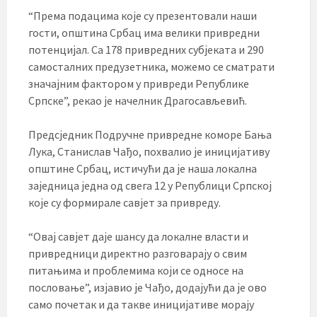
“Према подацима које су презентовали наши
гости, општина Србац има велики привредни
потенцијал. Са 178 привредних субјеката и 290
самосталних предузетника, можемо се сматрати
значајним фактором у привреди Републике
Српске”, рекао је начелник Драгосављевић.
Предсједник Подручне привредне коморе Бања
Лука, Станислав Чађо, похвалио је иницијативу
општине Србац, истичући да је наша локална
заједница једна од свега 12 у Републици Српској
које су формирале савјет за привреду.
“Овај савјет даје шансу да локалне власти и
привредници директно разговарају о свим
питањима и проблемима који се односе на
пословање”, изјавио је Чађо, додајући да је ово
само почетак и да такве иницијативе морају