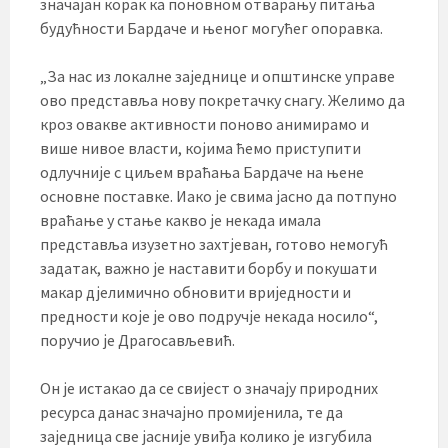
значајан корак ка поновном отварању питања
будућности Бардаче и њеног могућег опоравка.
„За нас из локалне заједнице и општинске управе
ово представља нову покретачку снагу. Желимо да
кроз овакве активности поново анимирамо и
више нивое власти, којима ћемо приступити
одлучније с циљем враћања Бардаче на њене
основне поставке. Иако је свима јасно да потпуно
враћање у стање какво је некада имала
представља изузетно захтјеван, готово немогућ
задатак, важно је наставити борбу и покушати
макар дјелимично обновити вриједности и
предности које је ово подручје некада носило“,
поручио је Драгосављевић.
Он је истакао да се свијест о значају природних
ресурса данас значајно промијенила, те да
заједница све јасније увиђа колико је изгубила