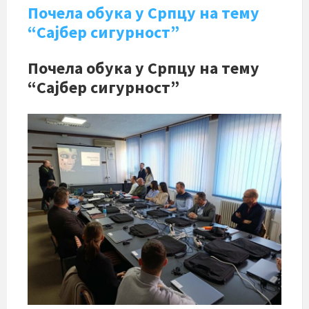
Почела обука у Српцу на тему
“Сајбер сигурност”
Почела обука у Српцу на тему
“Сајбер сигурност”