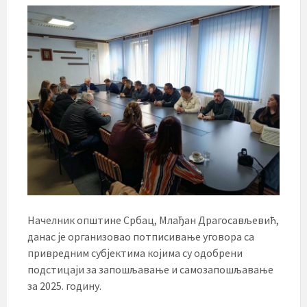
Начелник општине Србац, Млађан Драгосављевић,
данас је организовао потписивање уговора са
привредним субјектима којима су одобрени
подстицаји за запошљавање и самозапошљавање
за 2025. годину.