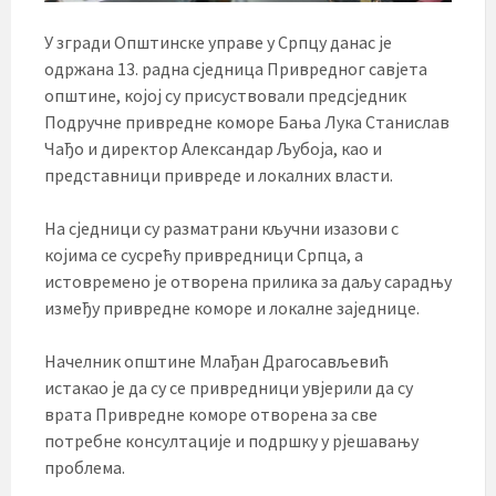
У згради Општинске управе у Српцу данас је
одржана 13. радна сједница Привредног савјета
општине, којој су присуствовали предсједник
Подручне привредне коморе Бања Лука Станислав
Чађо и директор Александар Љубоја, као и
представници привреде и локалних власти.
На сједници су разматрани кључни изазови с
којима се сусрећу привредници Српца, а
истовремено је отворена прилика за даљу сарадњу
између привредне коморе и локалне заједнице.
Начелник општине Млађан Драгосављевић
истакао је да су се привредници увјерили да су
врата Привредне коморе отворена за све
потребне консултације и подршку у рјешавању
проблема.