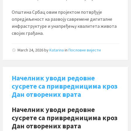
Општина Србац овим пројектом потврђује
опредјељеност ка развоју савремене дигиталне
инфраструктуре и унапређењу квалитета живота
својих грађана.
March 24, 2026
by
Katarina
in
Пословне вијести
Начелник уводи редовне
сусрете са привредницима кроз
Дан отворених врата
Начелник уводи редовне
сусрете са привредницима кроз
Дан отворених врата