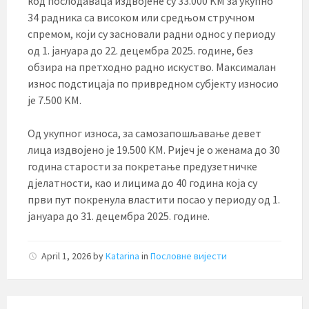
код послодаваца издвојене су 33.000 KМ за укупно
34 радника са високом или средњом стручном
спремом, који су засновали радни однос у периоду
од 1. јануара до 22. децембра 2025. године, без
обзира на претходно радно искуство. Максималан
износ подстицаја по привредном субјекту износио
је 7.500 KМ.
Од укупног износа, за самозапошљавање девет
лица издвојено је 19.500 KМ. Ријеч је о женама до 30
година старости за покретање предузетничке
дјелатности, као и лицима до 40 година која су
први пут покренула властити посао у периоду од 1.
јануара до 31. децембра 2025. године.
April 1, 2026
by
Katarina
in
Пословне вијести