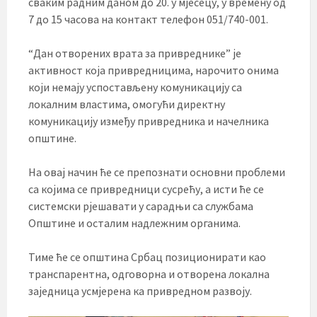
сваким радним даном до 20. у мјесецу, у времену од
7 до 15 часова на контакт телефон 051/740-001.
“Дан отворених врата за привреднике” је
активност која привредницима, нарочито онима
који немају успостављену комуникацију са
локалним властима, омогући директну
комуникацију између привредника и начелника
општине.
На овај начин ће се препознати основни проблеми
са којима се привредници сусрећу, а исти ће се
системски рјешавати у сарадњи са службама
Општине и осталим надлежним органима.
Тиме ће се општина Србац позиционирати као
транспарентна, одговорна и отворена локална
заједница усмјерена ка привредном развоју.