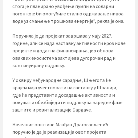
стога је планирано увођење пумпи на соларни
погон које би омогућиле стално одржавање нивоа
воде уз смањење трошкова енергије”, рекла је она.
Поручила је да пројекат завршава у мају 2027.
године, али се нада наставку активности кроз нове
пројекте и додатна финансирања, јер обнова
оваквих екосистема захтијева дугорочан рад и
континуирану подршку.
У оквиру међународне сарадње, Шњегота ће
крајем маја учествовати на састанку у Шпанији,
гдје ће представити досадашње активности и
покушати обезбиједити подршку за наредне фазе
заштите и ревитализације Бардаче.
Начелник општине Млађан Драгосављевић
поручио је да је реализација овог пројекта