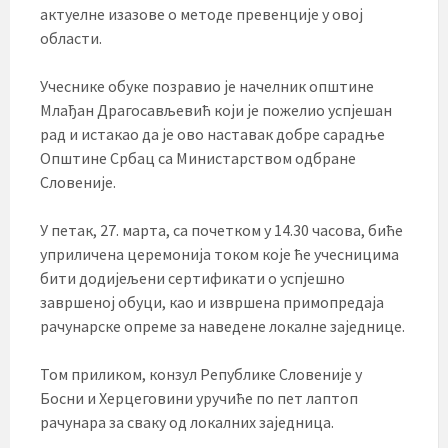
актуелне изазове о методе превенције у овој
области.
Учеснике обуке позравио је начелник општине
Млађан Драгосављевић који је пожелио успјешан
рад и истакао да је ово наставак добре сарадње
Општине Србац са Министарством одбране
Словеније.
У петак, 27. марта, са почетком у 14.30 часова, биће
уприличена церемонија током које ће учесницима
бити додијељени сертификати о успјешно
завршеној обуци, као и извршена примопредаја
рачунарске опреме за наведене локалне заједнице.
Том приликом, конзул Републике Словеније у
Босни и Херцеговини уручиће по пет лаптоп
рачунара за сваку од локалних заједница.