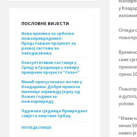
Манифес
у Kлада
изложило
ПОСЛОВНЕ ВИЈЕСТИ
Огледи 
Нова прилика за србачке
пољопри
пољопривреднике:
Представљен пројекат за
развој система за
Временс
наводњавање
саме сј
Консултативни састанци у
приносе
Српцу и Градишци у оквиру
припреме пројекта “Село+”
преко 10
Минић присуствовао жетви у
Кладарима: Добри приноси
Пољопри
пшенице најављују једну од
и дугог
бољих година за
пољопривреду
услови.
Одржана сједница Привредног
савјета општине Србац
“Имам н
неких 5
ПОГЛЕДАЈ ВИШЕ
навео је