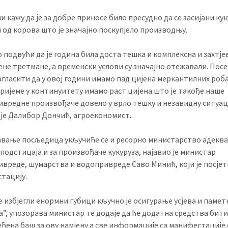
 кажу да је за добре приносе било пресудно да се засијани ку
 од корова што је значајно поскупјело производњу.
 подвући да је година била доста тешка и комплексна и захтјев
не третмане, а временски услови су значајно отежавали. Пос
агласити да у овој години имамо пад цијена меркантилних роба
вријеме у континуитету имамо раст цијена што је такође наше
вредне произвођаче довело у врло тешку и незавидну ситуаци
 је Далибор Дончић, агроекономист.
авање посљедица укључиће се и ресорно министарство адекв
 подстицаја и за произвођаче кукуруза, најавио је министар
вреде, шумарства и водопривреде Саво Минић, који је посјет
тацију.
се избјегли енормни губици кључно је осигурање усјева и памет
а”, упозорава министар те додаје да ће додатна средства бит
еђена баш за ову намјену а све информације са манифестације