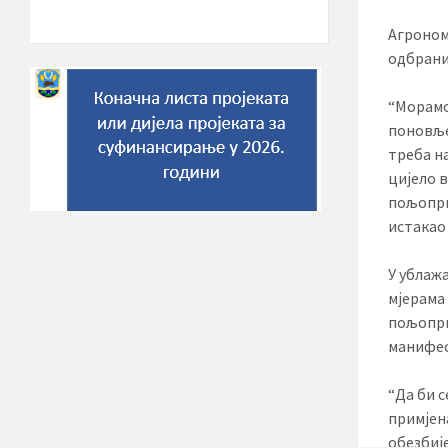
Агрономи
одбрани
“Морамо
поновље
треба н
цијело 
пољопри
истакао
У ублаж
мјерама
пољопри
манифес
“Да би 
примјен
обезбиј