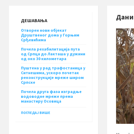
Дани
ДЕШАВАЊА
Отворен нови објекат
Друштвеног дома у Горњим
Срђевићима
Почела рехабилитација пута
од Српца до Лакташа у дужини
од око 30 километара
Пуштена у рад трафостаница у
Ситнешима, ускоро почетак
реконструкције мреже широм
Српске
Почела друга фаза изградње
водоводне мреже према
манастиру Осовица
ПОГЛЕДАЈ ВИШЕ