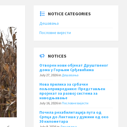
NOTICE CATEGORIES
Дешавања
Пословне вијести
NOTICES
Отворен нови објекат Друштвеног
дома у Горњим Срђевићима
July 27, 2026
in
Дешавања
Нова прилика за србачке
пољопривреднике: Представљен
пројекат за развој система за
наводњавање
July 16, 2026
in
Пословне вијести
Почела рехабилитација пута од
Српца до Лакташа у дужини од око
30 километара
July 9, 2026
in
Дешавања