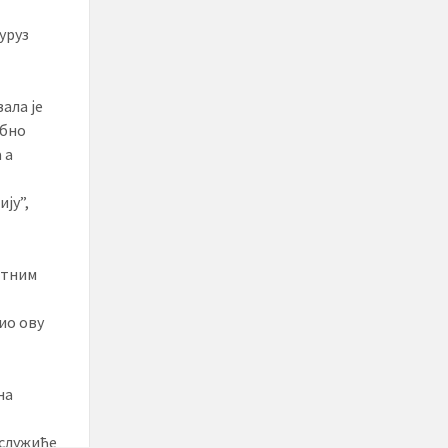
куруз
ала је
ебно
 а
ју”,
атним
ио ову
на
и
 служиће