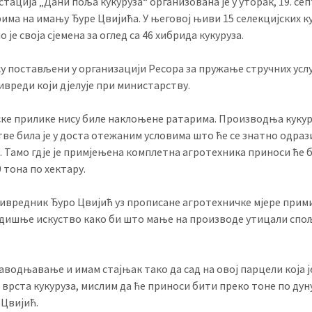
тација „Дани поља кукуруза“ организована је у уторак, 19. се
рима на имању Ђуре Цвијића. У његовој њиви 15 селекцијских к
 је своја сјемена за оглед са 46 хибрида кукуруза.
су постављени у организацији Ресора за пружање стручних услу
вреди који дјелује при министарству.
ке прилике нису биле наклоњене ратарима. Производња кукур
етве била је у доста отежаним условима што ће се знатно одраз
. Тамо гдје је примјењена комплетна агротехника приноси ће 
 тона по хектару.
вредник Ђуро Цвијић уз прописане агротехничке мјере прими
одишње искуство како би што мање на производе утицали сп
аводњавање и имам стајњак тако да сад на овој парцели која ј
0 врста кукуруза, мислим да ће приноси бити преко тоне по дун
 Цвијић.