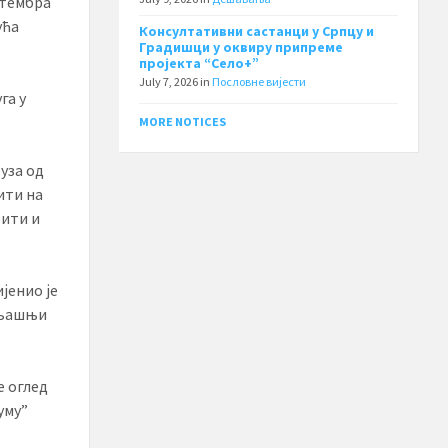
птембра
ућа
Консултативни састанци у Српцу и
Градишци у оквиру припреме
пројекта “Село+”
July 7, 2026
in
Пословне вијести
га у
MORE NOTICES
уза од
ити на
бити и
јенио је
ољашњи
е оглед
уму”