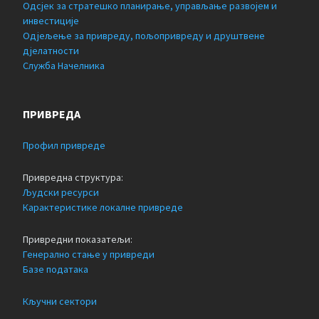
Одсјек за стратешко планирање, управљање развојем и
инвестиције
Одјељење за привреду, пољопривреду и друштвене
дјелатности
Служба Начелника
ПРИВРЕДА
Профил привреде
Привредна структура:
Људски ресурси
Карактеристике локалне привреде
Привредни показатељи:
Генерално стање у привреди
Базе података
Кључни сектори