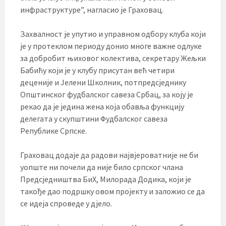
инфраструктуре”, нагласио је Граховац.
Захвалност је упутио и управном одбору клуба који
је у протеклом периоду донио многе важне одлуке
за добробит њиховог колектива, секретару Жељки
Бабићу који је у клубу присутан већ четири
деценије и Јелени Школник, потпредсједнику
Општинског фудбалског савеза Србац, за коју је
рекао да је једина жена која обавља функцију
делегата у скупштини Фудбалског савеза
Републике Српске.
Граховац додаје да радови највјероватније не би
уопште ни почели да није било српског члана
Предсједништва БиХ, Милорада Додика, који је
такође дао подршку овом пројекту и заложио се да
се идеја спроведе у дјело.