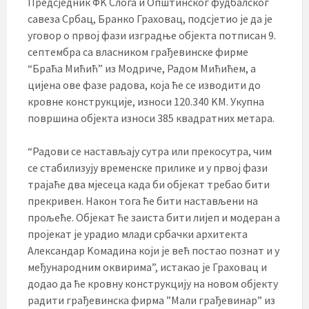
Предсједник ФK Слога и Општинског фудбалског
савеза Србац, Бранко Граховац, подсјетио је да је
уговор о првој фази изградње објекта потписан 9.
септембра са власником грађевинске фирме
“Браћа Мићић” из Модриче, Радом Мићићем, а
цијена ове фазе радова, која ће се изводити до
кровне конструкције, износи 120.340 KМ. Укупна
површина објекта износи 385 квадратних метара.
“Радови се настављају сутра или прекосутра, чим
се стабилизују временске прилике и у првој фази
трајаће два мјесеца када би објекат требао бити
прекривен. Након тога ће бити настављени на
прољеће. Објекат ће заиста бити лијеп и модеран а
пројекат је урадио млади србачки архитекта
Александар Kомадина који је већ постао познат и у
међународним оквирима”, истакао је Граховац и
додао да ће кровну конструкцију на новом објекту
радити грађевинска фирма ”Мали грађевинар” из