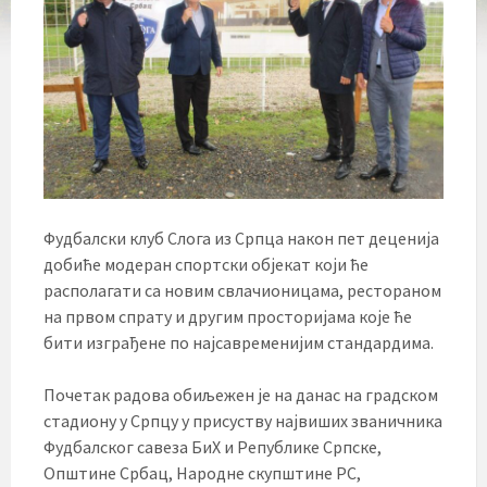
Фудбалски клуб Слога из Српца након пет деценија
добиће модеран спортски објекат који ће
располагати са новим свлачионицама, рестораном
на првом спрату и другим просторијама које ће
бити изграђене по најсавременијим стандардима.
Почетак радова обиљежен је на данас на градском
стадиону у Српцу у присуству највиших званичника
Фудбалског савеза БиХ и Републике Српске,
Општине Србац, Народне скупштине РС,