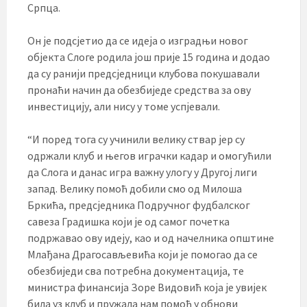
Српца.
Он је подсјетио да се идеја о изградњи новог
објекта Слоге родила још прије 15 година и додао
да су ранији предсједници клубова покушавали
пронаћи начин да обезбиједе средства за ову
инвестицију, али нису у томе успјевали.
“И поред тога су учинили велику ствар јер су
одржали клуб и његов играчки кадар и омогућили
да Слога и данас игра важну улогу у Другој лиги
запад. Велику помоћ добили смо од Милоша
Бркића, предсједника Подручног фудбалског
савеза Градишка који је од самог почетка
подржавао ову идеју, као и од начелника општине
Млађана Драгосављевића који је помогао да се
обезбиједи сва потребна документација, те
министра финансија Зоре Видовић која је увијек
била уз клуб и пружала нам помоћ у обнови