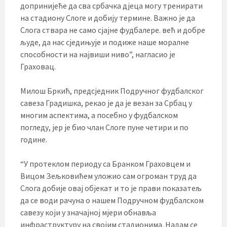
допринијеће да сва србачка дјеца могу тренирати
на стадиону Слоге и добију термине. Важно је да
Слога ствара не само сјајне фудбалере. већ и добре
људе, да нас сједињује и подиже наше моралне
способности на највиши ниво”, нагласио је
Граховац.
Милош Бркић, предсједник Подручног фудбалског
савеза Градишка, рекао је да је везан за Србац у
многим аспектима, а посебно у фудбалском
погледу, јер је био члан Слоге пуне четири и по
године.
“У протеклом периоду са Бранком Граховцем и
Вицом Зељковићем уложио сам огроман труд да
Слога добије овај објекат и то је прави показатељ
да се води рачуна о нашем Подручном фудбалском
савезу који у значајној мјери обнавља
инфраструктуру на својим стадионима. Надам се