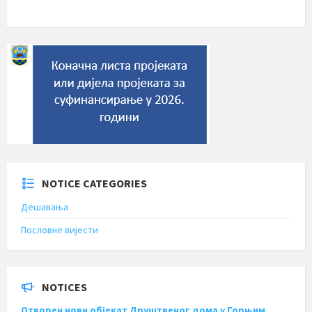
NOTICE CATEGORIES
Дешавања
Пословне вијести
NOTICES
Отворен нови објекат Друштвеног дома у Горњим