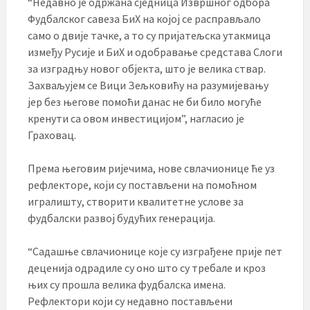
“Недавно је одржана сједница Извршног одбора
Фудбалског савеза БиХ на којој се расправљало
само о двије тачке, а то су пријатељска утакмица
између Русије и БиХ и одобравање средстава Слоги
за изградњу новог објекта, што је велика ствар.
Захваљујем се Вици Зељковићу на разумијевању
јер без његове помоћи данас не би било могуће
кренути са овом инвестицијом”, нагласио је
Граховац.
Према његовим ријечима, нове свлачионице ће уз
рефлекторе, који су постављени на помоћном
игралишту, створити квалитетне услове за
фудбалски развој будућих генерација.
“Садашње свлачионице које су изграђене прије пет
деценија одрадиле су оно што су требале и кроз
њих су прошла велика фудбалска имена.
Рефлектори који су недавно постављени