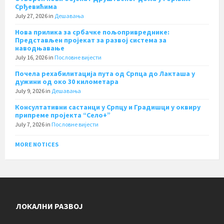
Срђевићима
July 27, 2026
in
Дешавања
Нова прилика за србачке пољопривреднике:
Представљен пројекат за развој система за
наводњавање
July 16, 2026
in
Пословне вијести
Почела рехабилитација пута од Српца до Лакташа у
дужини од око 30 километара
July 9, 2026
in
Дешавања
Консултативни састанци у Српцу и Градишци у оквиру
припреме пројекта “Село+”
July 7, 2026
in
Пословне вијести
MORE NOTICES
ЛОКАЛНИ РАЗВОЈ