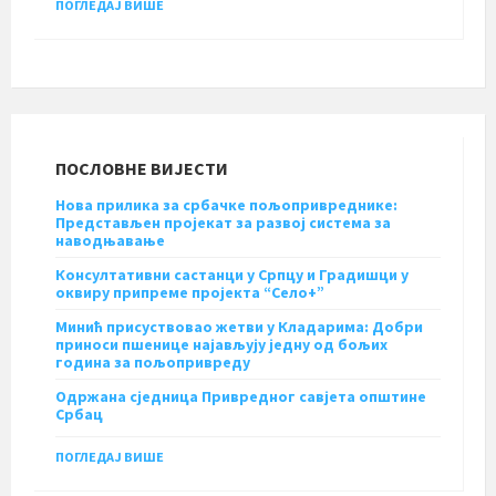
ПОГЛЕДАЈ ВИШЕ
ПОСЛОВНЕ ВИЈЕСТИ
Нова прилика за србачке пољопривреднике:
Представљен пројекат за развој система за
наводњавање
Консултативни састанци у Српцу и Градишци у
оквиру припреме пројекта “Село+”
Минић присуствовао жетви у Кладарима: Добри
приноси пшенице најављују једну од бољих
година за пољопривреду
Одржана сједница Привредног савјета општине
Србац
ПОГЛЕДАЈ ВИШЕ