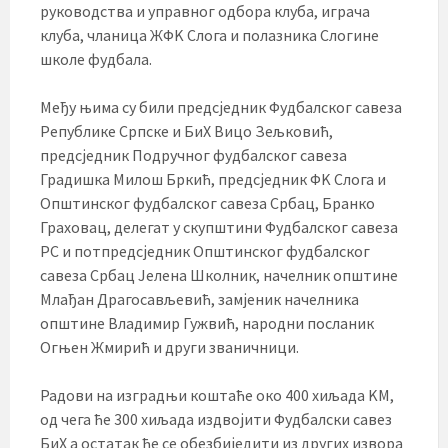
руководства и управног одбора клуба, играча
клуба, чланица ЖФK Слога и полазника Слогине
школе фудбала.
Међу њима су били предсједник Фудбалског савеза
Републике Српске и БиХ Вицо Зељковић,
предсједник Подручног фудбалског савеза
Градишка Милош Бркић, предсједник ФK Слога и
Општинског фудбалског савеза Србац, Бранко
Граховац, делегат у скупштини Фудбалског савеза
РС и потпредсједник Општинског фудбалског
савеза Србац Јелена Школник, начелник општине
Млађан Драгосављевић, замјеник начелника
општине Владимир Гужвић, народни посланик
Огњен Жмирић и други званичници.
Радови на изградњи коштаће око 400 хиљада KМ,
од чега ће 300 хиљада издвојити Фудбалски савез
БиХ а остатак ће се обезбиједити из других извора