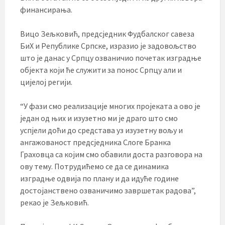
финансирања.
Вицо Зељковић, предсједник Фудбалског савеза
БиХ и Републике Српске, изразио је задовољство
што је данас у Српцу озваничио почетак изградње
објекта који ће служити за понос Српцу али и
цијелој регији.
“У фази смо реализације многих пројеката а ово је
један од њих и изузетно ми је драго што смо
успјели доћи до средстава уз изузетну вољу и
ангажованост предсједника Слоге Бранка
Граховца са којим смо обавили доста разговора на
ову тему. Потрудићемо се да се динамика
изградње одвија по плану и да идуће године
достојанствено озваничимо завршетак радова”,
рекао је Зељковић.