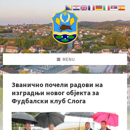
Skip
Skip
Skip
Skip
to
to
to
to
content
left
right
footer
sidebar
sidebar
MENU
Званично почели радови на
изградњи новог објекта за
Фудбалски клуб Слога