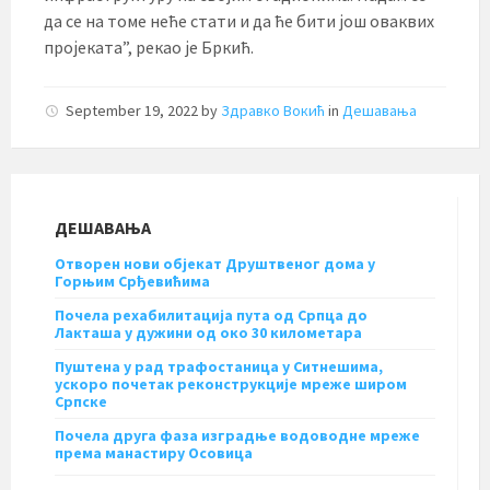
да се на томе неће стати и да ће бити још оваквих
пројеката”, рекао је Бркић.
September 19, 2022
by
Здравко Вокић
in
Дешавања
ДЕШАВАЊА
Отворен нови објекат Друштвеног дома у
Горњим Срђевићима
Почела рехабилитација пута од Српца до
Лакташа у дужини од око 30 километара
Пуштена у рад трафостаница у Ситнешима,
ускоро почетак реконструкције мреже широм
Српске
Почела друга фаза изградње водоводне мреже
према манастиру Осовица