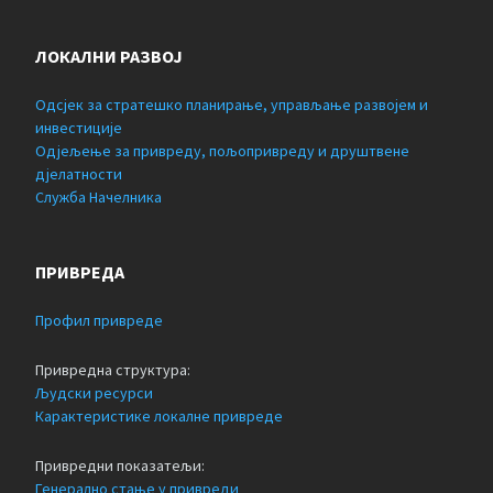
ЛОКАЛНИ РАЗВОЈ
Одсјек за стратешко планирање, управљање развојем и
инвестиције
Одјељење за привреду, пољопривреду и друштвене
дјелатности
Служба Начелника
ПРИВРЕДА
Профил привреде
Привредна структура:
Људски ресурси
Карактеристике локалне привреде
Привредни показатељи:
Генерално стање у привреди