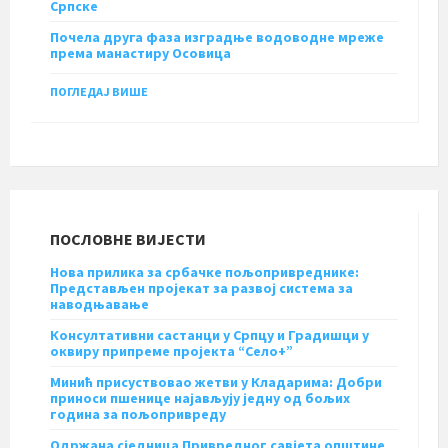
Српске
Почела друга фаза изградње водоводне мреже
према манастиру Осовица
ПОГЛЕДАЈ ВИШЕ
ПОСЛОВНЕ ВИЈЕСТИ
Нова прилика за србачке пољопривреднике:
Представљен пројекат за развој система за
наводњавање
Консултативни састанци у Српцу и Градишци у
оквиру припреме пројекта “Село+”
Минић присуствовао жетви у Кладарима: Добри
приноси пшенице најављују једну од бољих
година за пољопривреду
Одржана сједница Привредног савјета општине