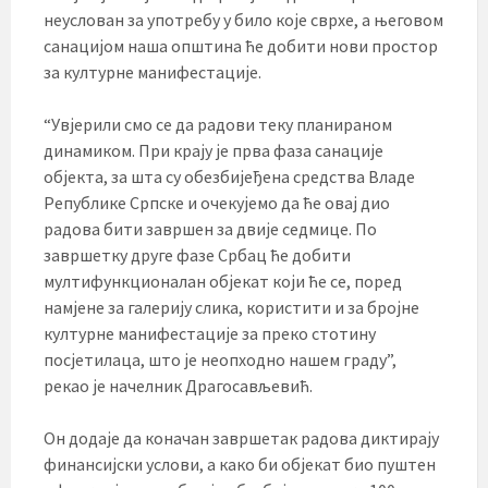
неуслован за употребу у било које сврхе, а његовом
санацијом наша општина ће добити нови простор
за културне манифестације.
“Увјерили смо се да радови теку планираном
динамиком. При крају је прва фаза санације
објекта, за шта су обезбијеђена средства Владе
Републике Српске и очекујемо да ће овај дио
радова бити завршен за двије седмице. По
завршетку друге фазе Србац ће добити
мултифункционалан објекат који ће се, поред
намјене за галерију слика, користити и за бројне
културне манифестације за преко стотину
посјетилаца, што је неопходно нашем граду”,
рекао је начелник Драгосављевић.
Он додаје да коначан завршетак радова диктирају
финансијски услови, а како би објекат био пуштен