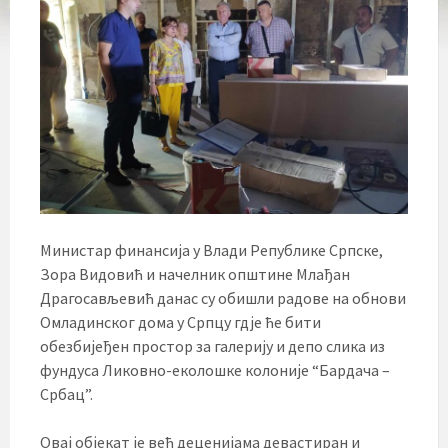
Министар финансија у Влади Републике Српске,
Зора Видовић и начелник општине Млађан
Драгосављевић данас су обишли радове на обнови
Омладинског дома у Српцу гдје ће бити
обезбијеђен простор за галерију и депо слика из
фундуса Ликовно-еколошке колоније “Бардача –
Србац”.
Овај објекат је већ деценијама девастиран и