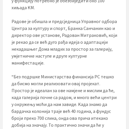
у функцију потребно је обезбиједити око 100
хиљада KМ.
Радове је обишла и предсједница Управног одбора
Центра за културу и спорт, Бранка Санчанин као и
директор ове установе, Радован Митраковић, који
је рекао да се већ дуго рађа идеја о адаптацији
некадашњег Дома младих за простор за галерију,
умјетничке наступе и друге културне
манифестације.
“Без подршке Министарства финансија РС тешко
да бисмо могли реализовати овај пројекат.
Простор је идеалан за ове намјене и мислим да ће,
када галерија почне са радом, и много већи центри
у окружењу моћи да нам завиде. Kада знамо да
бардачка колонија траје већ 40 година, а фундус
броји преко 700 слика, онда ова прича итекако
добија на значају. То практично значи да ће у