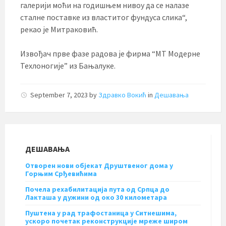
галерији моћи на годишњем нивоу да се налазе
сталне поставке из властитог фундуса слика“,
рекао је Митраковић.
Извођач прве фазе радова је фирма “МТ Модерне
Техлоногије” из Бањалуке.
September 7, 2023
by
Здравко Вокић
in
Дешавања
ДЕШАВАЊА
Отворен нови објекат Друштвеног дома у
Горњим Срђевићима
Почела рехабилитација пута од Српца до
Лакташа у дужини од око 30 километара
Пуштена у рад трафостаница у Ситнешима,
ускоро почетак реконструкције мреже широм