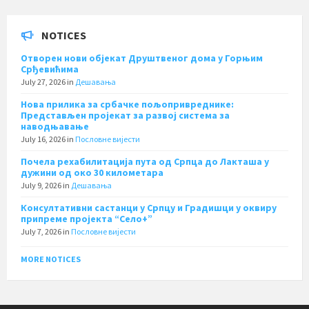
NOTICES
Отворен нови објекат Друштвеног дома у Горњим
Срђевићима
July 27, 2026
in
Дешавања
Нова прилика за србачке пољопривреднике:
Представљен пројекат за развој система за
наводњавање
July 16, 2026
in
Пословне вијести
Почела рехабилитација пута од Српца до Лакташа у
дужини од око 30 километара
July 9, 2026
in
Дешавања
Консултативни састанци у Српцу и Градишци у оквиру
припреме пројекта “Село+”
July 7, 2026
in
Пословне вијести
MORE NOTICES