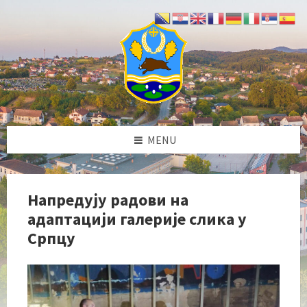
Skip
Skip
Skip
Skip
to
to
to
to
content
left
right
footer
sidebar
sidebar
MENU
Напредују радови на
адаптацији галерије слика у
Српцу