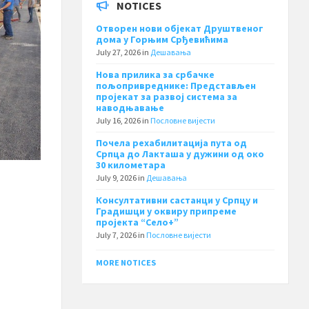
NOTICES
Отворен нови објекат Друштвеног
дома у Горњим Срђевићима
July 27, 2026
in
Дешавања
Нова прилика за србачке
пољопривреднике: Представљен
пројекат за развој система за
наводњавање
July 16, 2026
in
Пословне вијести
Почела рехабилитација пута од
Српца до Лакташа у дужини од око
30 километара
July 9, 2026
in
Дешавања
Консултативни састанци у Српцу и
Градишци у оквиру припреме
пројекта “Село+”
July 7, 2026
in
Пословне вијести
MORE NOTICES