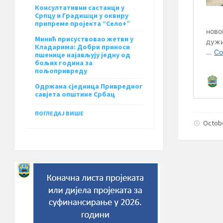
Консултативни састанци у
Српцу и Градишци у оквиру
припреме пројекта “Село+”
Минић присуствовао жетви у
Кладарима: Добри приноси
пшенице најављују једну од
бољих година за
пољопривреду
Одржана сједница Привредног
савјета општине Србац
ПОГЛЕДАЈ ВИШЕ
Octob