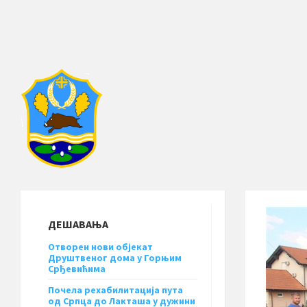
ДЕШАВАЊА
Отворен нови објекат
Друштвеног дома у Горњим
Срђевићима
Почела рехабилитација пута
од Српца до Лакташа у дужини