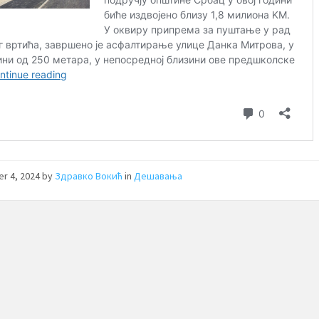
er 4, 2024
by
Здравко Вокић
in
Дешавања