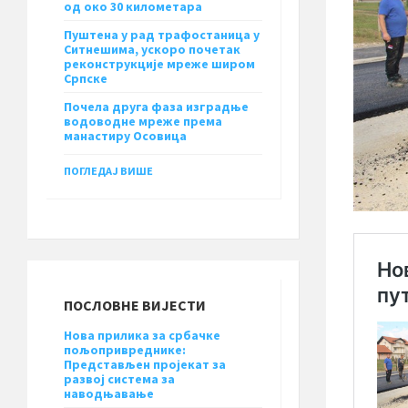
од око 30 километара
Пуштена у рад трафостаница у
Ситнешима, ускоро почетак
реконструкције мреже широм
Српске
Почела друга фаза изградње
водоводне мреже према
манастиру Осовица
ПОГЛЕДАЈ ВИШЕ
ПОСЛОВНЕ ВИЈЕСТИ
Нова прилика за србачке
пољопривреднике:
Представљен пројекат за
развој система за
наводњавање