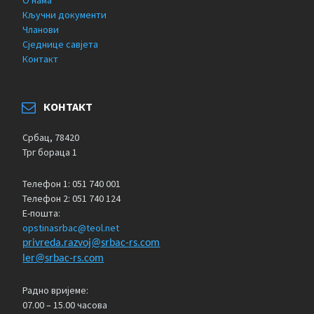
О нама
Кључни документи
Чланови
Сједнице савјета
Контакт
КОНТАКТ
Србац, 78420
Трг бораца 1
Телефон 1: 051 740 001
Телефон 2: 051 740 124
Е-пошта:
opstinasrbac@teol.net
privreda.razvoj@srbac-rs.com
ler@srbac-rs.com
Радно вријеме:
07.00 – 15.00 часова