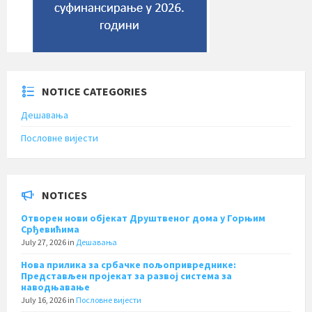
NOTICE CATEGORIES
Дешавања
Пословне вијести
NOTICES
Отворен нови објекат Друштвеног дома у Горњим
Срђевићима
July 27, 2026
in
Дешавања
Нова прилика за србачке пољопривреднике:
Представљен пројекат за развој система за
наводњавање
July 16, 2026
in
Пословне вијести