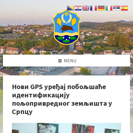
Skip
Skip
Skip
Skip
to
to
to
to
content
left
right
footer
sidebar
sidebar
MENU
Нови GPS уређај побољшаће
идентификацију
пољопривредног земљишта у
Српцу