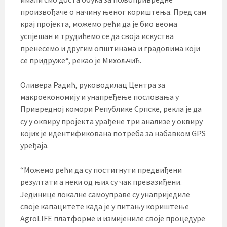
произвођаче о начину њеног кориштења. Пред сам
крај пројекта, можемо рећи да је био веома
успјешан и трудићемо се да своја искуства
пренесемо и другим општинама и градовима који
се придруже“, рекао је Михољчић.
Оливера Радић, руководилац Центра за
макроекономију и унапређење пословања у
Привредној комори Републике Српске, рекла је да
су у оквиру пројекта урађене три анализе у оквиру
којих је идентификована потреба за набавком GPS
уређаја.
“Можемо рећи да су постигнути предвиђени
резултати а неки од њих су чак превазиђени.
Јединице локалне самоуправе су унаприједиле
своје капацитете када је у питању кориштење
AgroLIFE платформе и измијениле своје процедуре