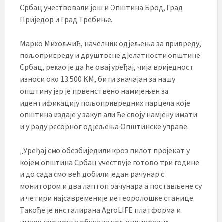
Србац учествовали још и Општина Брод, Град
Приједор и Град Требиње.
Марко Михољчић, начелник одјељења за привреду,
пољопривреду и друштвене дјелатности општине
Србац, рекао је да ће овај уређај, чија вриједност
износи око 13.500 KМ, бити значајан за нашу
општину јер је првенствено намијењен за
идентификацију пољопривредних парцела које
општина издаје у закуп али ће своју намјену имати
и у раду ресорног одјељења Општинске управе.
„Уређај смо обезбиједили кроз пилот пројекат у
којем општина Србац учествује готово три године
и до сада смо већ добили један рачунар с
монитором и два лаптоп рачунара а постављене су
и четири најсавременије метеоролошке станице.
Такође је инсталирана AgroLIFE платформа и
имали смо доста обука за пољопривредне