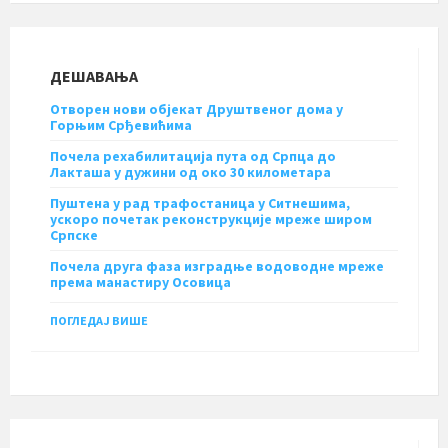
ДЕШАВАЊА
Отворен нови објекат Друштвеног дома у
Горњим Срђевићима
Почела рехабилитација пута од Српца до
Лакташа у дужини од око 30 километара
Пуштена у рад трафостаница у Ситнешима,
ускоро почетак реконструкције мреже широм
Српске
Почела друга фаза изградње водоводне мреже
према манастиру Осовица
ПОГЛЕДАЈ ВИШЕ