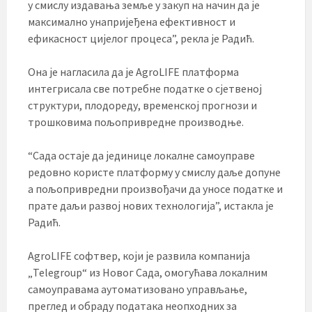
у смислу издавања земље у закуп на начин да је
максимално унапријеђена ефективност и
ефикасност цијелог процеса”, рекла је Радић.
Она је нагласила да је AgroLIFE платформа
интегрисала све потребне податке о сјетвеној
структури, плодореду, временској прогнози и
трошковима пољопривредне производње.
“Сада остаје да јединице локалне самоуправе
редовно користе платформу у смислу даље допуне
а пољопривредни произвођачи да уносе податке и
прате даљи развој нових технологија”, истакла је
Радић.
AgroLIFE софтвер, који је развила компанија
„Telegroup“ из Новог Сада, омогућава локалним
самоуправама аутоматизовано управљање,
преглед и обраду података неопходних за