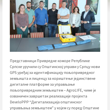
Представници Привредне коморе Републике
Српске уручили су Општинској управи у Српцу нови
GPS уређај за идентификацију пољопривредног
земљишта и лиценцу за кориштење јединствене
дигиталне платформе за управљање
пољопривредним земљиштем – AgroLIFE, чиме је
озваничен завршетак реализације пројекта
DeveloPPP “Дигитализација општинског
управљања земљиштем” у којем су поред Општине