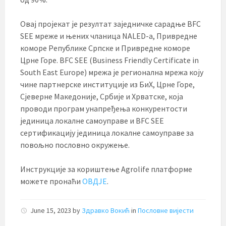
Овај пројекат је резултат заједничке сарадње BFC
SEE мреже и њених чланица NALED-а, Привредне
коморе Републике Српске и Привредне коморе
Црне Горе. BFC SEE (Business Friendly Certificate in
South East Europe) мрежа је регионална мрежа коју
чине партнерске институције из БиХ, Црне Горе,
Сјеверне Македоније, Србије и Хрватске, која
проводи програм унапређења конкурентости
јединица локалне самоуправе и BFC SEE
сертификацију јединица локалне самоуправе за
повољно пословно окружење.
Инструкције за кориштење Agrolife платформе
можете пронаћи
ОВДЈЕ
.
June 15, 2023
by
Здравко Вокић
in
Пословне вијести