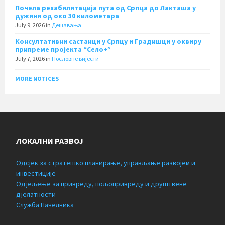
Почела рехабилитација пута од Српца до Лакташа у
дужини од око 30 километара
July 9, 2026
in
Дешавања
Консултативни састанци у Српцу и Градишци у оквиру
припреме пројекта “Село+”
July 7, 2026
in
Пословне вијести
MORE NOTICES
ЛОКАЛНИ РАЗВОЈ
Одсјек за стратешко планирање, управљање развојем и
инвестиције
Одјељење за привреду, пољопривреду и друштвене
дјелатности
Служба Начелника