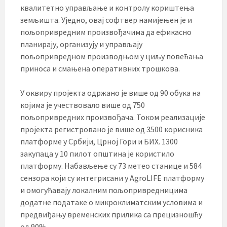
квалитетно управљање и контролу кориштења
земљишта. Уједно, овај софтвер намијењен је и
пољопривредним произвођачима да ефикасно
планирају, организују и управљају
пољопривредном производњом у циљу повећања
приноса и смањена оперативних трошкова.
У оквиру пројекта одржано је више од 90 обука на
којима је учествовало више од 750
пољопривредних произвођача. Током реализације
пројекта регистровано је више од 3500 корисника
платформе у Србији, Црној Гори и БИХ. 1300
закупаца у 10 пилот општина је користило
платформу. Набављење су 73 метео станице и 584
сензора који су интегрисани у AgroLIFE платформу
и омогућавају локалним пољопривредницима
додатне податаке о микроклиматским условима и
предвиђању временских прилика са прецизношћу
од 90%.