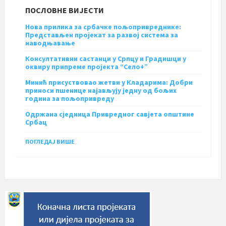
ПОСЛОВНЕ ВИЈЕСТИ
Нова прилика за србачке пољопривреднике:
Представљен пројекат за развој система за
наводњавање
Консултативни састанци у Српцу и Градишци у
оквиру припреме пројекта “Село+”
Минић присуствовао жетви у Кладарима: Добри
приноси пшенице најављују једну од бољих
година за пољопривреду
Одржана сједница Привредног савјета општине
Србац
ПОГЛЕДАЈ ВИШЕ