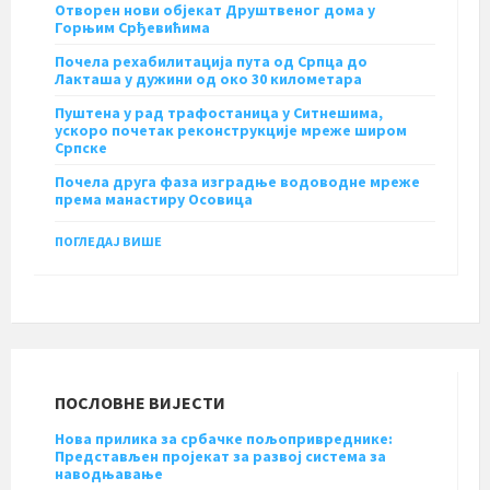
Отворен нови објекат Друштвеног дома у
Горњим Срђевићима
Почела рехабилитација пута од Српца до
Лакташа у дужини од око 30 километара
Пуштена у рад трафостаница у Ситнешима,
ускоро почетак реконструкције мреже широм
Српске
Почела друга фаза изградње водоводне мреже
према манастиру Осовица
ПОГЛЕДАЈ ВИШЕ
ПОСЛОВНЕ ВИЈЕСТИ
Нова прилика за србачке пољопривреднике:
Представљен пројекат за развој система за
наводњавање