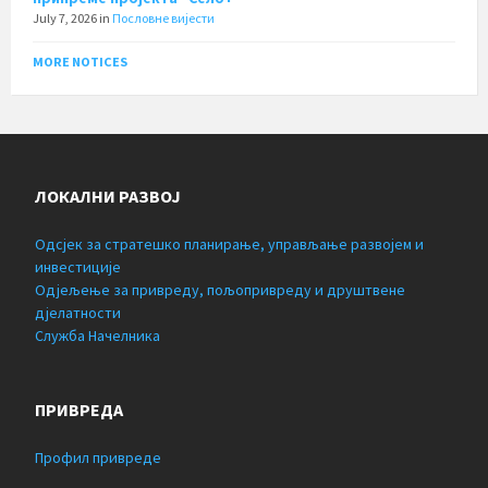
July 7, 2026
in
Пословне вијести
MORE NOTICES
ЛОКАЛНИ РАЗВОЈ
Одсјек за стратешко планирање, управљање развојем и
инвестиције
Одјељење за привреду, пољопривреду и друштвене
дјелатности
Служба Начелника
ПРИВРЕДА
Профил привреде