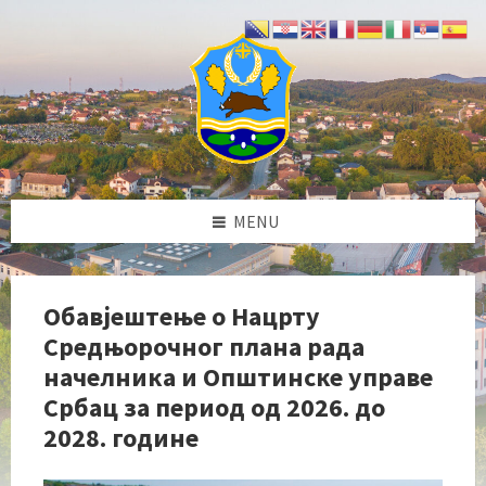
Skip
Skip
Skip
Skip
to
to
to
to
content
left
right
footer
sidebar
sidebar
MENU
Обавјештење о Нацрту
Средњорочног плана рада
начелника и Општинске управе
Србац за период од 2026. до
2028. године