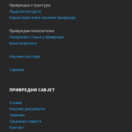
Привредна структура:
Људски ресурси
Карактеристике локалне привреде
Привредни показатељи:
Генерално стање у привреди
Базе података
Кључни сектори
Сајмови
ПРИВРЕДНИ САВЈЕТ
О нама
Кључни документи
Чланови
Сједнице савјета
Контакт