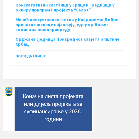
Консултативни састанци у Српцу и Градишци у
оквиру припреме пројекта “Село+”
Минић присуствовао жетви у Кладарима: Добри
приноси пшенице најављују једну од бољих
година за пољопривреду
Одржана сједница Привредног савјета општине
Србац
ПОГЛЕДАЈ ВИШЕ