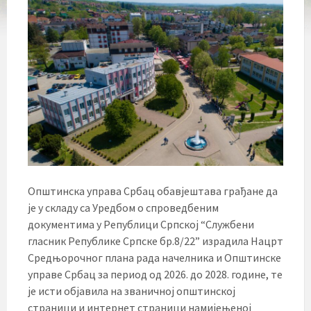
Општинска управа Србац обавјештава грађане да
је у складу са Уредбом о спроведбеним
документима у Републици Српској “Службени
гласник Републике Српске бр.8/22” израдила Нацрт
Средњорочног плана рада начелника и Општинске
управе Србац за период од 2026. до 2028. године, те
је исти објавила на званичној општинској
страници и интернет страници намијењеној