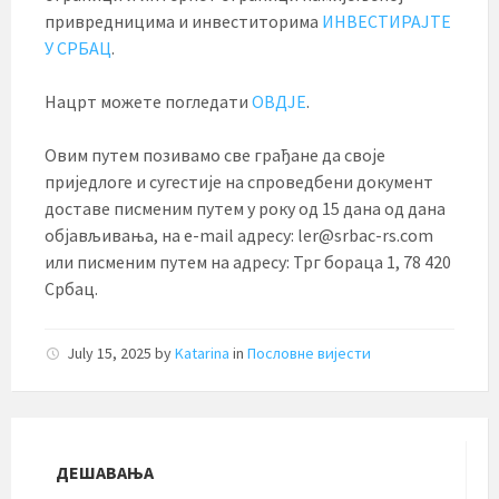
привредницима и инвеститорима
ИНВЕСТИРАЈТЕ
У СРБАЦ
.
Нацрт можете погледати
ОВДЈЕ
.
Овим путем позивамо све грађане да своје
приједлоге и сугестије на спроведбени документ
доставе писменим путем у року од 15 дана од дана
објављивања, на e-mail адресу: ler@srbac-rs.com
или писменим путем на адресу: Трг бораца 1, 78 420
Србац.
July 15, 2025
by
Katarina
in
Пословне вијести
ДЕШАВАЊА