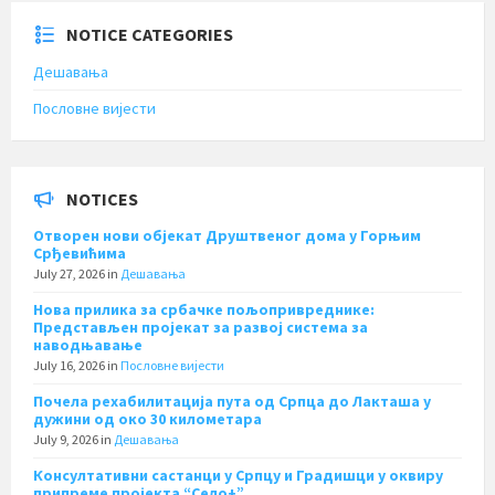
NOTICE CATEGORIES
Дешавања
Пословне вијести
NOTICES
Отворен нови објекат Друштвеног дома у Горњим
Срђевићима
July 27, 2026
in
Дешавања
Нова прилика за србачке пољопривреднике:
Представљен пројекат за развој система за
наводњавање
July 16, 2026
in
Пословне вијести
Почела рехабилитација пута од Српца до Лакташа у
дужини од око 30 километара
July 9, 2026
in
Дешавања
Консултативни састанци у Српцу и Градишци у оквиру
припреме пројекта “Село+”