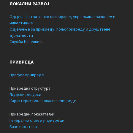
ЛОКАЛНИ РАЗВОЈ
Одсјек за стратешко планирање, управљање развојем и
инвестиције
Одјељење за привреду, пољопривреду и друштвене
дјелатности
Служба Начелника
ПРИВРЕДА
Профил привреде
Привредна структура:
Људски ресурси
Карактеристике локалне привреде
Привредни показатељи:
Генерално стање у привреди
Базе података