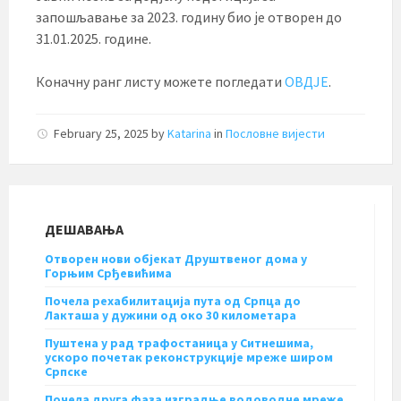
запошљавање за 2023. годину био је отворен до
31.01.2025. године.
Коначну ранг листу можете погледати
ОВДЈЕ
.
February 25, 2025
by
Katarina
in
Пословне вијести
ДЕШАВАЊА
Отворен нови објекат Друштвеног дома у
Горњим Срђевићима
Почела рехабилитација пута од Српца до
Лакташа у дужини од око 30 километара
Пуштена у рад трафостаница у Ситнешима,
ускоро почетак реконструкције мреже широм
Српске
Почела друга фаза изградње водоводне мреже