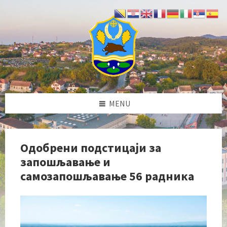
Skip
Skip
Skip
Skip
to
to
to
to
content
left
right
footer
sidebar
sidebar
MENU
Одобрени подстицаји за
запошљавање и
самозапошљавање 56 радника