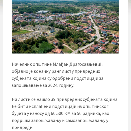
Начелник општине Млађан Драгосављевић
објавио је коначну ранг листу привредних
субјеката којима су одобрени подстицаји за
запошљавање за 2024. годину.
На листи се нашло 39 привредних субјеката којима
ће бити исплаћени подстицаји из општинског
буџета у износу од 60.500 КМ за 56 радника, као
подршка запошљавању и самозапошљавању у
привреди.