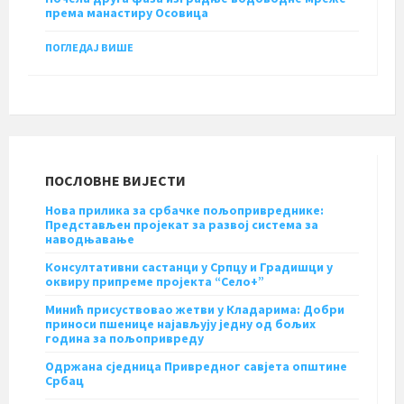
према манастиру Осовица
ПОГЛЕДАЈ ВИШЕ
ПОСЛОВНЕ ВИЈЕСТИ
Нова прилика за србачке пољопривреднике:
Представљен пројекат за развој система за
наводњавање
Консултативни састанци у Српцу и Градишци у
оквиру припреме пројекта “Село+”
Минић присуствовао жетви у Кладарима: Добри
приноси пшенице најављују једну од бољих
година за пољопривреду
Одржана сједница Привредног савјета општине
Србац