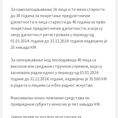
За самозапошљавање 16 лица и то жена старости
до 30 година за покретање предузетничке
дјелатности и лица старости до 40 година за прво
покретање предузетничке дјелатности, а која су
своју дјелатност регистровала у периоду од
01.01.2024. године до 31.12.2024. године издвојено је
25 хиљада КМ.
За запошљавање код послодаваца 40 лица са
високом или средњом стручном спремом, која су
засновала радни однос у периоду од 01.01.2024.
године до 31.12.2024. године, издвојено је 35.500 КМ
а ради се о лицима са и без радног искуства.
Максималан износ новчаних средстава по
привредном субјекту износио је пет хиљада КМ.
Јавни позив за додјелу подстицаја за