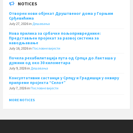
NOTICES
Отворен нови објекат Друштвеног дома у Горњим
Срђевићима
July 27, 2026
in
Дешавања
Нова прилика за србачке пољопривреднике:
Представљен пројекат за развој система за
наводњавање
July 16, 2026
in
Пословне вијести
Почела рехабилитација пута од Српца до Лакташа у
дужини од око 30 километара
July 9, 2026
in
Дешавања
Консултативни састанци у Српцу и Градишци у оквиру
припреме пројекта “Село+”
July 7, 2026
in
Пословне вијести
MORE NOTICES