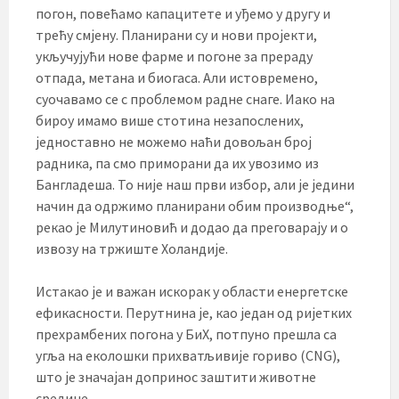
погон, повећамо капацитете и уђемо у другу и
трећу смјену. Планирани су и нови пројекти,
укључујући нове фарме и погоне за прераду
отпада, метана и биогаса. Али истовремено,
суочавамо се с проблемом радне снаге. Иако на
бироу имамо више стотина незапослених,
једноставно не можемо наћи довољан број
радника, па смо приморани да их увозимо из
Бангладеша. То није наш први избор, али је једини
начин да одржимо планирани обим производње“,
рекао је Милутиновић и додао да преговарају и о
извозу на тржиште Холандије.
Истакао је и важан искорак у области енергетске
ефикасности. Перутнина је, као један од ријетких
прехрамбених погона у БиХ, потпуно прешла са
угља на еколошки прихватљивије гориво (CNG),
што је значајан допринос заштити животне
средине.