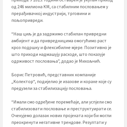
од 246 милиона KМ, са стабилним пословањем у
прерађивачкој индустрији, трговини и
пољопривреди.
“Наш циљ је да задржимо стабилан привредни
амбијент и да привредницима омогућимо раст
кроз подршку и флексибилне мјере. Позитивно је
што приходи надмашују расходе, што показује
одрживост пословања”, додао је Михољчић.
Борис Петровић, представник компаније
„Kолектор“, подијелио је изазове и кораке које су
предузели за стабилизацију пословања.
“Имали смо одређене поремећаје, али успјели смо
стабилизовати пословање и преструктуирати се.
Очекујемо долазак нових пројеката који би могли
преокренути негативне трендове. Резултати у