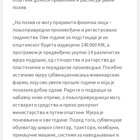
позив.
„На позив се могу пријавити физичка лица –
пољопривредни произвођачи и регистрована
газдинства. Ове године за подстицаје је из
општинског буџета издвојено 140.000 KМ, а
програмом је предвиђено укупно 14 различитих
мјера подршке, од сточарства и ратарства до
пластеничке и перадарске производње. Посебно
истичемо мјеру субвенционисања живинарских
фарми, коју смо увели прошле године и која је
показала добар одзив. Ради се о подршци за
набавку нове опреме, а пољопривредници могу
остварити средства и преко ресорног
министарства и путем општине. Мјера је
поновљена и ове године. Поред тога, субвенције
обухватају широк спектар, трактори, комбајни,
прикључне машине, системи за наводњавање и