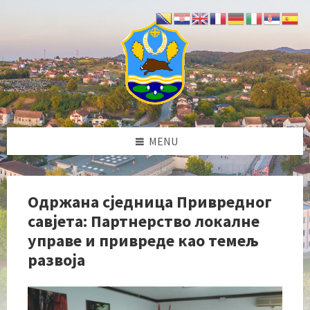
Skip
Skip
Skip
Skip
to
to
to
to
content
left
right
footer
sidebar
sidebar
MENU
Одржана сједница Привредног
савјета: Партнерство локалне
управе и привреде као темељ
развоја