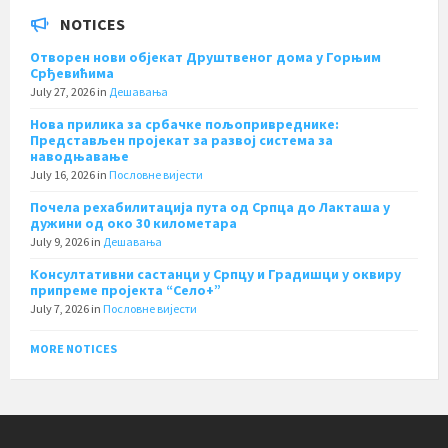
NOTICES
Отворен нови објекат Друштвеног дома у Горњим
Срђевићима
July 27, 2026
in
Дешавања
Нова прилика за србачке пољопривреднике:
Представљен пројекат за развој система за
наводњавање
July 16, 2026
in
Пословне вијести
Почела рехабилитација пута од Српца до Лакташа у
дужини од око 30 километара
July 9, 2026
in
Дешавања
Консултативни састанци у Српцу и Градишци у оквиру
припреме пројекта “Село+”
July 7, 2026
in
Пословне вијести
MORE NOTICES