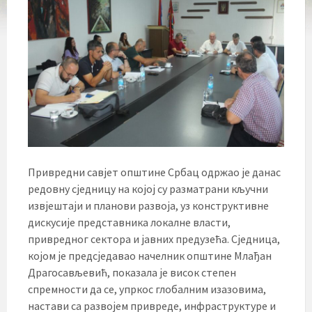
Привредни савјет општине Србац одржао је данас
редовну сједницу на којој су разматрани кључни
извјештаји и планови развоја, уз конструктивне
дискусије представника локалне власти,
привредног сектора и јавних предузећа. Сједница,
којом је предсједавао начелник општине Млађан
Драгосављевић, показала је висок степен
спремности да се, упркос глобалним изазовима,
настави са развојем привреде, инфраструктуре и