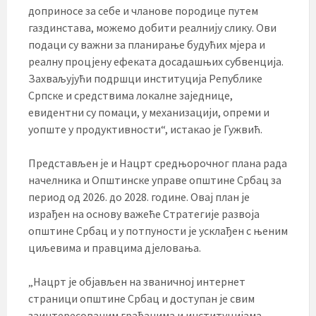
доприносе за себе и чланове породице путем
газдинстава, можемо добити реалнију слику. Ови
подаци су важни за планирање будућих мјера и
реалну процјену ефеката досадашњих субвенција.
Захваљујући подршци институција Републике
Српске и средствима локалне заједнице,
евидентни су помаци, у механизацији, опреми и
уопште у продуктивности“, истакао је Гужвић.
Представљен је и Нацрт средњорочног плана рада
начелника и Општинске управе општине Србац за
период од 2026. до 2028. године. Овај план је
израђен на основу важеће Стратегије развоја
општине Србац и у потпуности је усклађен с њеним
циљевима и правцима дјеловања.
„Нацрт је објављен на званичној интернет
страници општине Србац и доступан је свим
заинтересованим грађанима и институцијама.