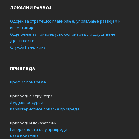
ЛОКАЛНИ РАЗВОЈ
Одсјек за стратешко планирање, управљање развојем и
инвестиције
Одјељење за привреду, пољопривреду и друштвене
дјелатности
Служба Начелника
ПРИВРЕДА
Профил привреде
Привредна структура:
Људски ресурси
Карактеристике локалне привреде
Привредни показатељи:
Генерално стање у привреди
Базе података