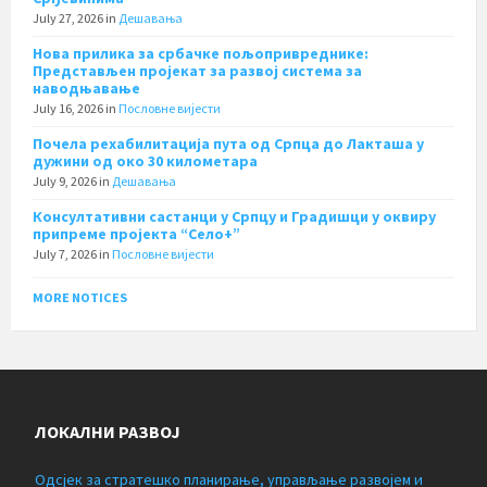
July 27, 2026
in
Дешавања
Нова прилика за србачке пољопривреднике:
Представљен пројекат за развој система за
наводњавање
July 16, 2026
in
Пословне вијести
Почела рехабилитација пута од Српца до Лакташа у
дужини од око 30 километара
July 9, 2026
in
Дешавања
Консултативни састанци у Српцу и Градишци у оквиру
припреме пројекта “Село+”
July 7, 2026
in
Пословне вијести
MORE NOTICES
ЛОКАЛНИ РАЗВОЈ
Одсјек за стратешко планирање, управљање развојем и