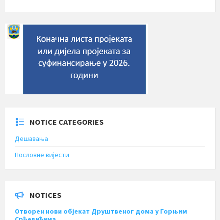
NOTICE CATEGORIES
Дешавања
Пословне вијести
NOTICES
Отворен нови објекат Друштвеног дома у Горњим
Срђевићима