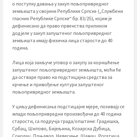
о поступку давања у закуп пољопривредног
земљишта у својини Републике Српске („Службени
гласник Републике Српске“ бр. 83/25), којим је
дефинисано да право првенства приликом
додјеле у закуп запуштеног пољопривредног
земљишта имају физичка лица старости до 40
година.
Лица која закључе уговор о закупу за коришћење
запуштеног пољопривредног земљишта, моћи ће
да остваре право на подстицајна средства за
крчење и привођење култури запуштеног
пољопривредног земљишта.
У циљу дефинисања подстицајне мјере, позивају се
млади пољопривредни произвођачи до 40 година
старости, са подручја града/општине: Градишка,
Србац, Шипово, Бијељина, Козарска Дубица,
Соколац, Прњавор, Невесиње, Шамац, Рогатица,