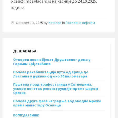
b.celic@mps.vladars.rs најкасније до 24.10.2025.
године.
October 13, 2025
by
Katarina
in
Пословне вијести
ДЕШАВАЊА
Отворен нови објекат Друштвеног дома у
Горњим Срђевићима
Почела рехабилитација пута од Српца до
Лакташа у дужини од око 30 километара
Пуштена у рад трафостаница у Ситнешима,
ускоро почетак реконструкције мреже широм
Српске
Почела друга фаза изградње водоводне мреже
према манастиру Осовица
ПОГЛЕДАЈ ВИШЕ