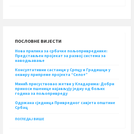
ПОСЛОВНЕ ВИЈЕСТИ
Нова прилика за србачке пољопривреднике:
Представљен пројекат за развој система за
наводњавање
Консултативни састанци у Српцу и Градишци у
оквиру припреме пројекта “Село+”
Минић присуствовао жетви у Кладарима: Добри
приноси пшенице најављују једну од бољих
година за пољопривреду
Одржана сједница Привредног савјета општине
Србац
ПОГЛЕДАЈ ВИШЕ