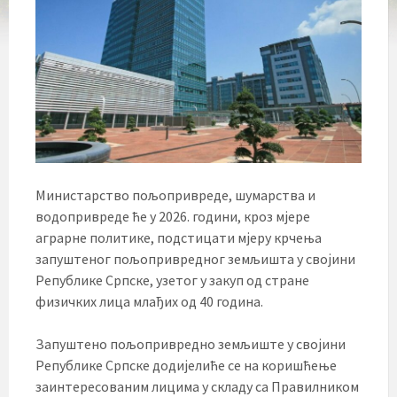
Министарство пољопривреде, шумарства и
водопривреде ће у 2026. години, кроз мјере
аграрне политике, подстицати мјеру крчења
запуштеног пољопривредног земљишта у својини
Републике Српске, узетог у закуп од стране
физичких лица млађих од 40 година.
Запуштено пољопривредно земљиште у својини
Републике Српске додијелиће се на коришћење
заинтересованим лицима у складу са Правилником