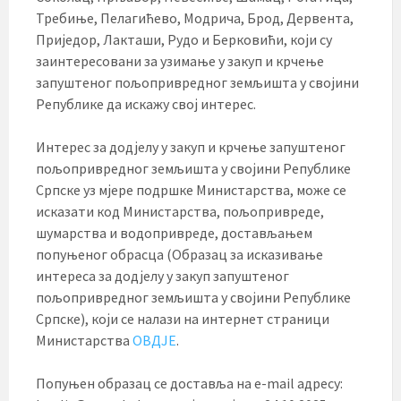
Требиње, Пелагићево, Модрича, Брод, Дервента,
Приједор, Лакташи, Рудо и Берковићи, који су
заинтересовани за узимање у закуп и крчење
запуштеног пољопривредног земљишта у својини
Републике да искажу свој интерес.
Интерес за додјелу у закуп и крчење запуштеног
пољопривредног земљишта у својини Републике
Српске уз мјере подршке Министарства, може се
исказати код Министарства, пољопривреде,
шумарства и водопривреде, достављањем
попуњеног обрасца (Образац за исказивање
интереса за додјелу у закуп запуштеног
пољопривредног земљишта у својини Републике
Српске), који се налази на интернет страници
Министарства
ОВДЈЕ
.
Попуњен образац се доставља на e-mail адресу: