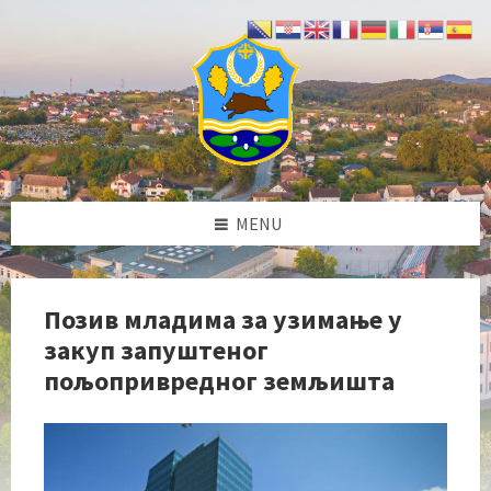
Skip
Skip
Skip
Skip
to
to
to
to
content
left
right
footer
sidebar
sidebar
MENU
Позив младима за узимање у
закуп запуштеног
пољопривредног земљишта