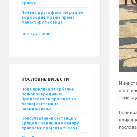
Српске
Почела друга фаза изградње
водоводне мреже према
манастиру Осовица
ПОГЛЕДАЈ ВИШЕ
ПОСЛОВНЕ ВИЈЕСТИ
Министа
Нова прилика за србачке
општине
пољопривреднике:
темељца
Представљен пројекат за
развој система за
наводњавање
Планира
Консултативни састанци у
вриједн
Српцу и Градишци у оквиру
послова
припреме пројекта “Село+”