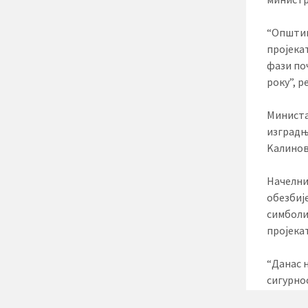
“Општин
пројека
фази по
року”, р
Министар
изградњ
Kалинов
Начелни
обезбиј
симболи
пројека
“Данас 
сигурно
изградњ