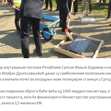
р унутрашњих послова Републике Српске Жељко Будимир и н
 Млађан Драгосављевић данас су симболичним полагањем ка
 означили почетак изградње нове полицијске станице у Српцу
на површина објекта биће већа од 1050 квадратних метара, а
ост пројекта, кога ће финансирати Министарство унутрашњи
, износи 2,5 милиона KМ.