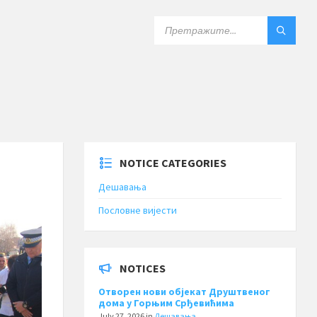
SEARCH:
NOTICE CATEGORIES
Дешавања
Пословне вијести
NOTICES
Отворен нови објекат Друштвеног
дома у Горњим Срђевићима
July 27, 2026
in
Дешавања