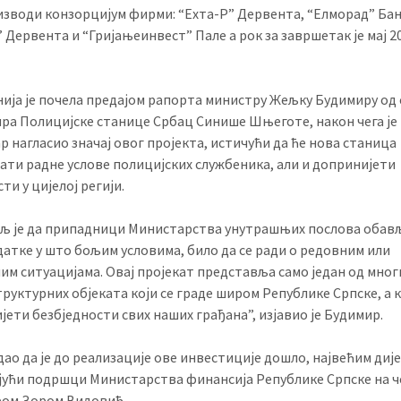
изводи конзорцијум фирми: “Ехта-Р” Дервента, “Елморад” Бањ
 Дервента и “Гријањеинвест” Пале а рок за завршетак је мај 2
ија је почела предајом рапорта министру Жељку Будимиру од
ра Полицијске станице Србац Синише Шњеготе, након чега је
р нагласио значај овог пројекта, истичући да ће нова станица
ти радне услове полицијских службеника, али и допринијети
ти у цијелој регији.
љ је да припадници Министарства унутрашњих послова обав
адатке у што бољим условима, било да се ради о редовним или
им ситуацијама. Овај пројекат представља само један од мног
руктурних објеката који се граде широм Републике Српске, а к
јети безбједности свих наших грађана”, изјавио је Будимир.
дао да је до реализације ове инвестиције дошло, највећим диј
јући подршци Министарства финансија Републике Српске на ч
ом Зором Видовић.