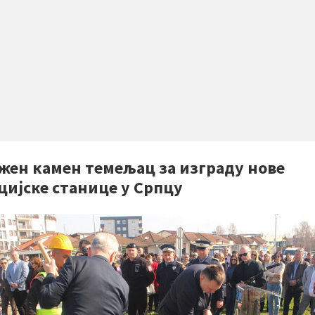
жен камен темељац за изграду нове
цијске станице у Српцу