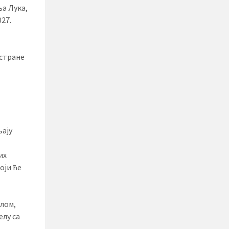
а Лука,
027.
 стране
љају
их
оји ће
елом,
елу са