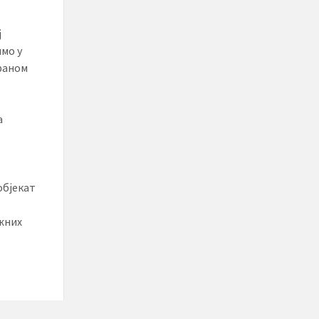
ј
имо у
ираном
а
објекат
ажних
и, а