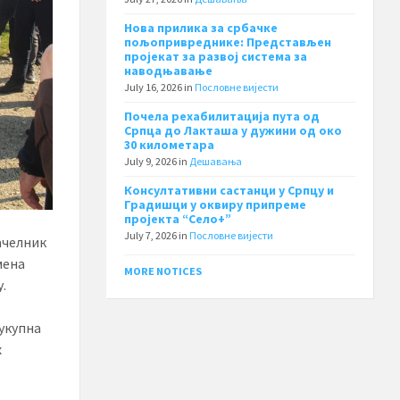
Нова прилика за србачке
пољопривреднике: Представљен
пројекат за развој система за
наводњавање
July 16, 2026
in
Пословне вијести
Почела рехабилитација пута од
Српца до Лакташа у дужини од око
30 километара
July 9, 2026
in
Дешавања
Консултативни састанци у Српцу и
Градишци у оквиру припреме
пројекта “Село+”
July 7, 2026
in
Пословне вијести
ачелник
мена
MORE NOTICES
.
 укупна
х