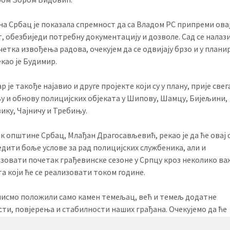
а Србац је показала спремност да са Владом РС припреми ова
т, обезбиједи потребну документацију и дозволе. Сад се налаз
четка извођења радова, очекујем да се одвијају брзо и у план
екао је Будимир.
 је такође најавио и друге пројекте који су у плану, прије свег
у и обнову полицијских објеката у Шипову, Шамцу, Бијељини,
ику, Чајничу и Требињу.
к општине Србац, Млађан Драгосављевић, рекао је да ће овај 
едити боље услове за рад полицијских службеника, али и
зовати почетак грађевинске сезоне у Српцу кроз неколико в
та који ће се реализовати током године.
нисмо положили само камен темељац, већ и темељ додатне
сти, повјерења и стабилности наших грађана. Очекујемо да ће
а нове полицијске станице значајно допринијети безбједност