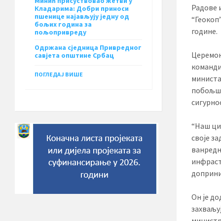
Минић присуствовао жетви у
Радове 
Кладарима: Добри приноси
пшенице најављују једну од
“Геокоп”
бољих година за
године.
пољопривреду
Одржана сједница Привредног
Церемон
савјета општине Србац
команди
ПОГЛЕДАЈ ВИШЕ
министа
побољша
сигурнос
“Наш ци
своје з
ванредн
инфраст
доприни
Он је до
захваљу
министр