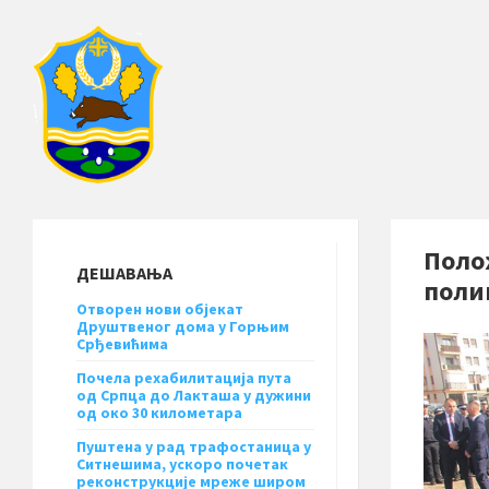
Поло
ДЕШАВАЊА
поли
Отворен нови објекат
Друштвеног дома у Горњим
Срђевићима
Почела рехабилитација пута
од Српца до Лакташа у дужини
од око 30 километара
Пуштена у рад трафостаница у
Ситнешима, ускоро почетак
реконструкције мреже широм