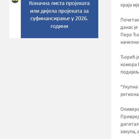
краја м
Почетак
данас ј
Перо Ћо
начелни
Ћорић је
комора 
подијељ
“Укупна 
регионал
Оливера
Привред
дигитал
закупа,