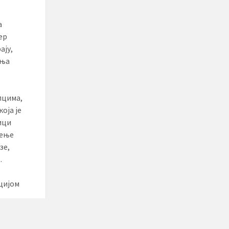
а
ер
ају,
ања
пцима,
оја је
ици
рење
зе,
.
цијом