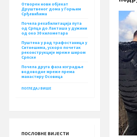
Отворен нови објекат
Друштвеног дома у Горњим
Срђевићима
Почела рехабилитација пута
од Српца до Лакташа у дужини
од око 30 километара
Пуштена у рад трафостаница у
Ситнешима, ускоро почетак
реконструкције мреже широм
Српске
Почела друга фаза изградње
водоводне мреже према
манастиру Осовица
ПОГЛЕДАЈ ВИШЕ
ПОСЛОВНЕ ВИЈЕСТИ