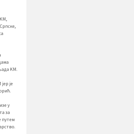
 KМ,
Српске,
са
а
цама
љада KМ.
 јер је
орић.
изе у
та за
е путем
арство.