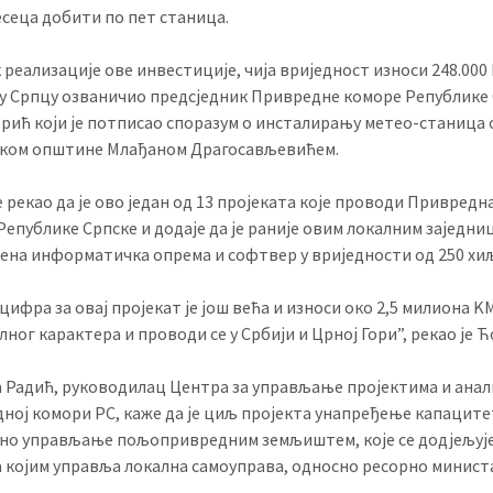
јесеца добити по пет станица.
 реализације ове инвестиције, чија вриједност износи 248.000
е у Српцу озваничио предсједник Привредне коморе Републике 
рић који је потписао споразум о инсталирању метео-станица 
ком општине Млађаном Драгосављевићем.
 рекао да је ово један од 13 пројеката које проводи Привредн
Републике Српске и додаје да је раније овим локалним заједни
ена информатичка опрема и софтвер у вриједности од 250 хи
цифра за овај пројекат је још већа и износи око 2,5 милиона KМ
ног карактера и проводи се у Србији и Црној Гори”, рекао је Ћ
 Радић, руководилац Центра за управљање пројектима и анал
ној комори РС, каже да је циљ пројекта унапређење капаците
но управљање пољопривредним земљиштем, које се додјељуј
 а којим управља локална самоуправа, односно ресорно минист