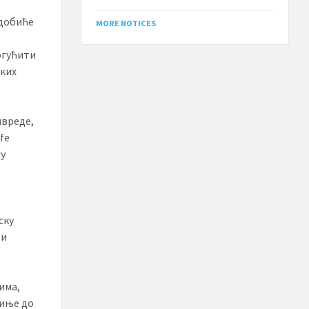
 добиће
MORE NOTICES
огућити
ских
ивреде,
fe
ју
ску
 и
има,
биње до