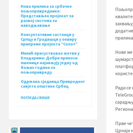
Нова прилика за србачке
Пољопри
пољопривреднике:
Представљен пројекат за
квалите
развој система за
захваљу
наводњавање
додатне
Консултативни састанци у
прилика
Српцу и Градишци у оквиру
припреме пројекта “Село+”
Нове ме
Минић присуствовао жетви у
Кладарима: Добри приноси
шумарст
пшенице најављују једну од
платфор
бољих година за
пољопривреду
користе
Одржана сједница Привредног
савјета општине Србац
Ради се
TeleGro
ПОГЛЕДАЈ ВИШЕ
сарадњу
Региона
Прве че
Црнаји и