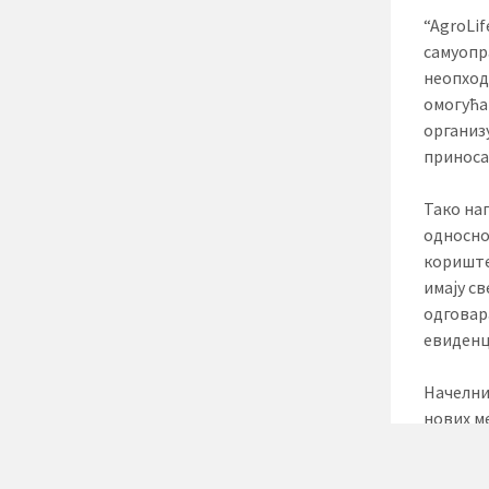
“AgroLif
самуопр
неопход
омогућа
организ
приноса
Тако на
односно 
кориште
имају св
одговар
евиденц
Начелни
нових м
осавре