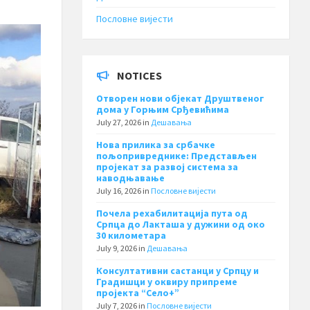
Пословне вијести
NOTICES
Отворен нови објекат Друштвеног
дома у Горњим Срђевићима
July 27, 2026
in
Дешавања
Нова прилика за србачке
пољопривреднике: Представљен
пројекат за развој система за
наводњавање
July 16, 2026
in
Пословне вијести
Почела рехабилитација пута од
Српца до Лакташа у дужини од око
30 километара
July 9, 2026
in
Дешавања
Консултативни састанци у Српцу и
Градишци у оквиру припреме
пројекта “Село+”
July 7, 2026
in
Пословне вијести