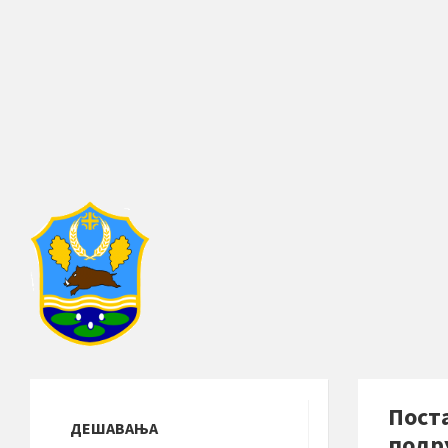
Пост
ДЕШАВАЊА
подр