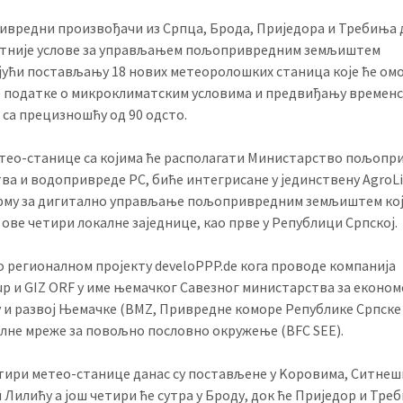
вредни произвођачи из Српца, Брода, Приједора и Требиња
тније услове за управљањем пољопривредним земљиштем
јући постављању 18 нових метеоролошких станица које ће ом
 податке о микроклиматским условима и предвиђању времен
 са прецизношћу од 90 одсто.
тео-станице са којима ће располагати Министарство пољопр
ва и водопривреде РС, биће интегрисане у јединствену AgroLi
му за дигитално управљање пољопривредним земљиштем ко
 ове четири локалне заједнице, као прве у Републици Српској.
 о регионалном пројекту develoPPP.de кога проводе компанија
up и GIZ ORF у име њемачког Савезног министарства за економ
 и развој Њемачке (BMZ, Привредне коморе Републике Српске
лне мреже за повољно пословно окружење (BFC SEE).
тири метео-станице данас су постављене у Kоровима, Ситнеш
 Лилићу а још четири ће сутра у Броду, док ће Приједор и Тре