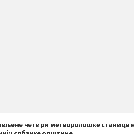
ављене четири метеоролошке станице 
учју србачке општине