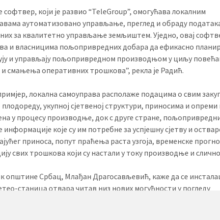
e софтвер, који је развио “TeleGroup”, омогућава локалним
авама аутоматизовано управљање, преглед и обраду податак
них за квалитетно управљање земљиштем. Уједно, овај софтв
ва и власницима пољопривредних добара да ефикасно планир
ују и управљају пољопривредном производњом у циљу повећ
 и смањења оперативних трошкова”, рекла је Радић.
примјер, локална самоуправа располаже подацима о свим заку
плодореду, укупној сјетвеној структури, приносима и опреми к
на у процесу производње, док с друге стране, пољопривредн
е информације које су им потребне за успјешну сјетву и оства
ајућег приноса, попут праћења раста узгоја, временске прогно
ију свих трошкова који су настали у току производње и слично
к општине Србац, Млађан Драгосављевић, каже да се инстала
етео-станица отвара читав низ нових могућности у погледу
мењавања пољопривредне производње.