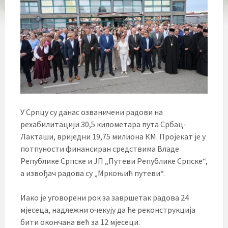
У Српцу су данас озваничени радови на
рехабилитацији 30,5 километара пута Србац-
Лакташи, вриједни 19,75 милиона КМ. Пројекат је у
потпуности финансиран средствима Владе
Републике Српске и ЈП „Путеви Републике Српске“,
а извођач радова су „Мркоњић путеви“.
Иако је уговорени рок за завршетак радова 24
мјесеца, надлежни очекују да ће реконструкција
бити окончана већ за 12 мјесеци.