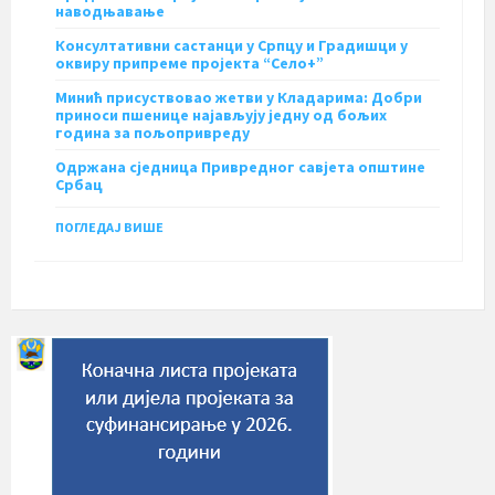
наводњавање
Консултативни састанци у Српцу и Градишци у
оквиру припреме пројекта “Село+”
Минић присуствовао жетви у Кладарима: Добри
приноси пшенице најављују једну од бољих
година за пољопривреду
Одржана сједница Привредног савјета општине
Србац
ПОГЛЕДАЈ ВИШЕ