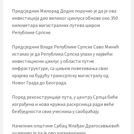
Предсједник Милорад Додик поручио је да је ова
инвестиција дио великог циклуса обнове око 350
километара магистралних путева широм
Републике Српске.
Предсједник Владе Републике Српске Саво Минић
истакао је да Република Српска улази у највећи
инвестициони циклус у области путне
инфраструктуре, са циљем повезивања свих
крајева на будућу транссрпску магистралу од
Новог Града до Београда.
Поред реконструкције пута, у центру Српца биће
изграђена и нова кружна раскрсница ради веће
безбједности свих учесника у саобраћају.
Начелник општине Србац Млађан Драгосављевић
оцијенио је да је ово најзначајнији