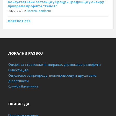
Консултативни састанци у Српцу и Градишци у оквиру
припреме пројекта “Село+”
July 7, 2026
in
Пословне вијести
MORE NOTICES
ЛОКАЛНИ РАЗВОЈ
Одсјек за стратешко планирање, управљање развојем и
инвестиције
Одјељење за привреду, пољопривреду и друштвене
дјелатности
Служба Начелника
ПРИВРЕДА
Профил привреде