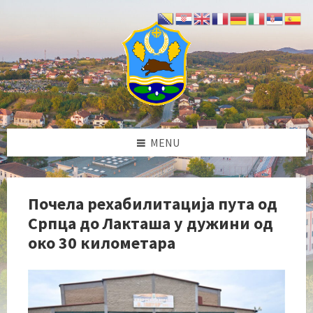
Skip
Skip
Skip
Skip
to
to
to
to
content
left
right
footer
sidebar
sidebar
MENU
Почела рехабилитација пута од
Српца до Лакташа у дужини од
око 30 километара