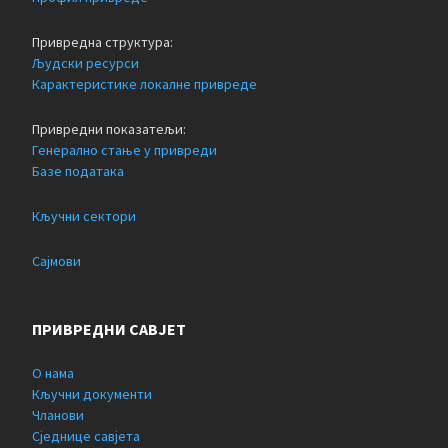
Привредна структура:
Људски ресурси
Карактеристике локалне привреде
Привредни показатељи:
Генерално стање у привреди
Базе података
Кључни сектори
Сајмови
ПРИВРЕДНИ САВЈЕТ
О нама
Кључни документи
Чланови
Сједнице савјета