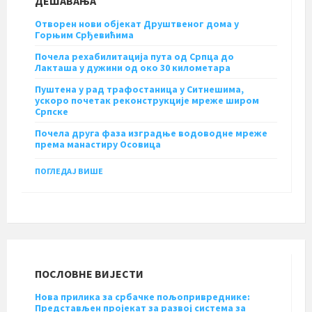
ДЕШАВАЊА
Отворен нови објекат Друштвеног дома у
Горњим Срђевићима
Почела рехабилитација пута од Српца до
Лакташа у дужини од око 30 километара
Пуштена у рад трафостаница у Ситнешима,
ускоро почетак реконструкције мреже широм
Српске
Почела друга фаза изградње водоводне мреже
према манастиру Осовица
ПОГЛЕДАЈ ВИШЕ
ПОСЛОВНЕ ВИЈЕСТИ
Нова прилика за србачке пољопривреднике:
Представљен пројекат за развој система за