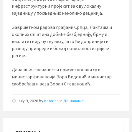
инфраструктурни пројекат за ову локалну
заједницу у посљедњих неколико деценија.
Завршетком радова грађани Српца, Лакташа и
околних општина добиће безбједнију, бржу и
квалитетнију путну везу, што ће допринијети
развоју привреде и бољој повезаности цијеле
регије.
Данашњој свечаности присуствовали су и
министар финансија Зора Видовић и министар
саобраћаја и веза Зоран Стевановић.
July 9, 2026
by
Katarina
in
Дешавања