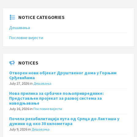
NOTICE CATEGORIES
Дешавања
Пословне вијести
NOTICES
Отворен нови објекат Друштвеног дома у Горњим
Срђевићима
July 27, 2026
in
Дешавања
Нова прилика за србачке пољопривреднике:
Представљен пројекат за развој система за
наводњавање
July 16, 2026
in
Пословне вијести
Почела рехабилитација пута од Српца до Лакташа у
дужини од око 30 километара
July 9, 2026
in
Дешавања