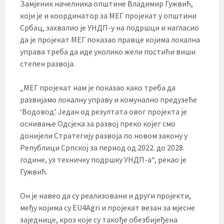
Замјеник начелника општине Владимир Гужвић,
који је и координатор за МЕГ пројекат у општини
Србац, захвалио је УНДП-у на подршци и нагласио
да је пројекат МЕГ показао правце којима локална
управа треба да иде уколико жели постићи виши
степен развоја.
„МЕГ пројекат нам је показао како треба да
развијамо локалну управу и комунално предузеће
‘Водовод’. Један од резултата овог пројекта је
оснивање Одсјека за развој преко којег смо
донијели Стратегију развоја по новом закону у
Републици Српској за период од 2022. до 2028.
године, уз техничку подршку УНДП-а“, рекао је
Гужвић.
Он је навео да су реализовани и други пројекти,
међу којима су EU4Agri и пројекат везан за мјесне
заједнице, кроз које су такође обезбијеђена