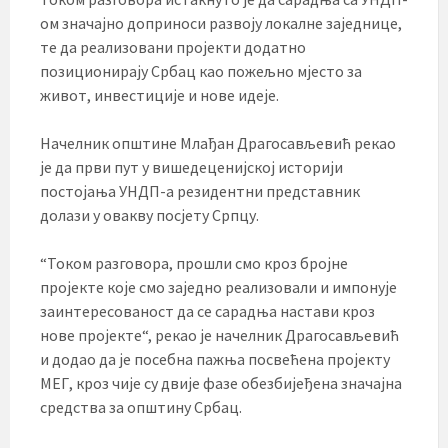
ом значајно доприноси развоју локалне заједнице,
те да реализовани пројекти додатно
позиционирају Србац као пожељно мјесто за
живот, инвестиције и нове идеје.
Начелник општине Млађан Драгосављевић рекао
је да први пут у вишедеценијској историји
постојања УНДП-а резидентни представник
долази у овакву посјету Српцу.
“Током разговора, прошли смо кроз бројне
пројекте које смо заједно реализовали и импонује
заинтересованост да се сарадња настави кроз
нове пројекте“, рекао је начелник Драгосављевић
и додао да је посебна пажња посвећена пројекту
МЕГ, кроз чије су двије фазе обезбијеђена значајна
средства за општину Србац.