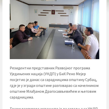
Резидентни представник Развојног програма
Уједињених нација (УНДП) у БиХ Рено Мејер
посјетио је данас са сарадницима општину Србац,
гдје је у згради општине разговарао са начелником
општине Млађаном Драгосављевићем и његовим
сарадницима.
Током разговора истакнуто је да сарадња са УНДП-