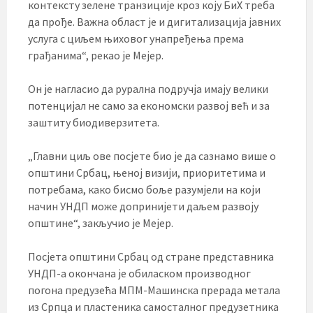
контексту зелене транзиције кроз коју БиХ треба
да прође. Важна област је и дигитализација јавних
услуга с циљем њиховог унапређења према
грађанима“, рекао је Мејер.
Он је нагласио да рурална подручја имају велики
потенцијал не само за економски развој већ и за
заштиту биодиверзитета.
„Главни циљ ове посјете био је да сазнамо више о
општини Србац, њеној визији, приоритетима и
потребама, како бисмо боље разумјели на који
начин УНДП може допринијети даљем развоју
општине“, закључио је Мејер.
Посјета општини Србац од стране представника
УНДП-а окончана је обиласком производног
погона предузећа МПМ-Машинска прерада метала
из Српца и пластеника самосталног предузетника