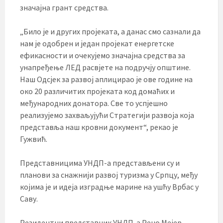
значајна грант средства.
„Било је и других пројеката, а данас смо сазнали да
нам је одобрен и један пројекат енергетске
ефикасности и очекујемо значајна средства за
унапређење ЛЕД расвјете на подручју општине.
Наш Одсјек за развој аплицирао је ове године на
око 20 различитих пројеката код домаћих и
међународних донатора. Све то успјешно
реализујемо захваљујући Стратегији развоја која
представља наш кровни документ“, рекао је
Гужвић.
Представницима УНДП-а представљени су и
планови за снажнији развој туризма у Српцу, међу
којима је и идеја изградње марине на ушћу Врбас у
Саву.
Резидентни представник УНДП-а Рено Мејер