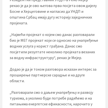
рекао је да је ово његова прва посјета овом дијелу
Босне и Херцеговине и нагласио да УНДП и
општина Србац имају дугу историју заједничких
пројеката.
„Највећи пројекат о којем смо данас разговарали
био је МЕГ пројекат који се односио на унапређење
водних услуга у корист грађана. Данас смо
посјетили резултате неколико пројеката везаних
за водну инфраструктуру“, рекао је Мејер.
Додао је да је током разговора исказан интерес за
проширење партнерске сарадње и на друге
области.
„Разговарали смо о даљем унапређењу и развоју
туризма, а уколико буде потребе радићемо и на
питањима енергетске ефикасности, нарочито у