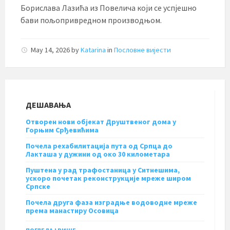
Борислава Лазића из Повелича који се успјешно
бави пољопривредном производњом.
May 14, 2026
by
Katarina
in
Пословне вијести
ДЕШАВАЊА
Отворен нови објекат Друштвеног дома у
Горњим Срђевићима
Почела рехабилитација пута од Српца до
Лакташа у дужини од око 30 километара
Пуштена у рад трафостаница у Ситнешима,
ускоро почетак реконструкције мреже широм
Српске
Почела друга фаза изградње водоводне мреже
према манастиру Осовица