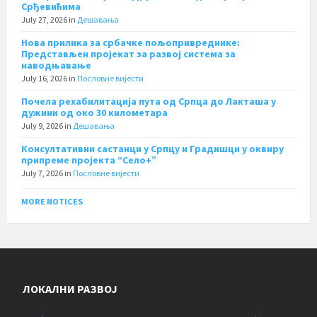
Срђевићима
July 27, 2026
in
Дешавања
Нова прилика за србачке пољопривреднике:
Представљен пројекат за развој система за
наводњавање
July 16, 2026
in
Пословне вијести
Почела рехабилитација пута од Српца до Лакташа у
дужини од око 30 километара
July 9, 2026
in
Дешавања
Консултативни састанци у Српцу и Градишци у оквиру
припреме пројекта “Село+”
July 7, 2026
in
Пословне вијести
MORE NOTICES
ЛОКАЛНИ РАЗВОЈ