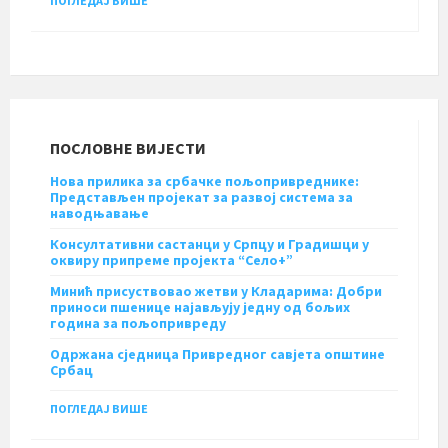
ПОГЛЕДАЈ ВИШЕ
ПОСЛОВНЕ ВИЈЕСТИ
Нова прилика за србачке пољопривреднике:
Представљен пројекат за развој система за
наводњавање
Консултативни састанци у Српцу и Градишци у
оквиру припреме пројекта “Село+”
Минић присуствовао жетви у Кладарима: Добри
приноси пшенице најављују једну од бољих
година за пољопривреду
Одржана сједница Привредног савјета општине
Србац
ПОГЛЕДАЈ ВИШЕ