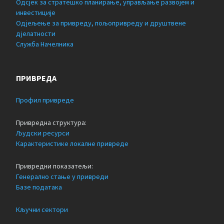
Одсјек за стратешко планирање, управљање развојем и
инвестиције
Одјељење за привреду, пољопривреду и друштвене
дјелатности
Служба Начелника
ПРИВРЕДА
Профил привреде
Привредна структура:
Људски ресурси
Карактеристике локалне привреде
Привредни показатељи:
Генерално стање у привреди
Базе података
Кључни сектори