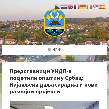
Skip
Skip
Skip
Skip
to
to
to
to
content
left
right
footer
sidebar
sidebar
MENU
Представници УНДП-а
посјетили општину Србац:
Најављена даља сарадња и нови
развојни пројекти