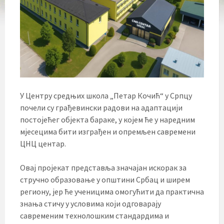
У Центру средњих школа „Петар Кочић“ у Српцу
почели су грађевински радови на адаптацији
постојећег објекта барaке, у којем ће у наредним
мјесецима бити изграђен и опремљен савремени
ЦНЦ центар.
Овај пројекат представља значајан искорак за
стручно образовање у општини Србац и ширем
региону, јер ће ученицима омогућити да практична
знања стичу у условима који одговарају
савременим технолошким стандардима и