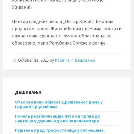
Живанић.
Центар средњих школа „Петар Кочић“ ће овим
пројектом, према Живанићевим ријечима, постати
важна тачка средњег стручног образовања на
образовној мапи Републике Српске и регије.
October 23, 2025
by
Katarina
in
Дешавања
ДЕШАВАЊА
Отворен нови објекат Друштвеног дома у
Горњим Срђевићима
Почела рехабилитација пута од Српца до
Лакташа у дужини од око 30 километара
Пуштена у рад трафостаница у Ситнешима,