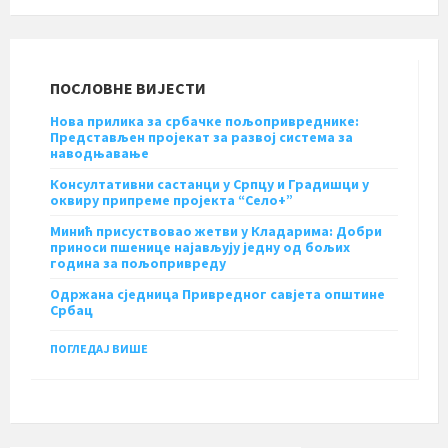
ПОСЛОВНЕ ВИЈЕСТИ
Нова прилика за србачке пољопривреднике:
Представљен пројекат за развој система за
наводњавање
Консултативни састанци у Српцу и Градишци у
оквиру припреме пројекта “Село+”
Минић присуствовао жетви у Кладарима: Добри
приноси пшенице најављују једну од бољих
година за пољопривреду
Одржана сједница Привредног савјета општине
Србац
ПОГЛЕДАЈ ВИШЕ