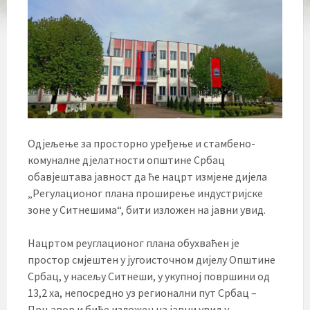
Одјељење за просторно уређење и стамбено-
комуналне дјелатности општине Србац
обавјештава јавност да ће нацрт измјене дијела
„Регулационог плана проширење индустријске
зоне у Ситнешима“, бити изложен на јавни увид.
Нацртом реуглационог плана обухваћен је
простор смјештен у југоисточном дијелу Општине
Србац, у насељу Ситнеши, у укупној површини од
13,2 ха, непосредно уз регионални пут Србац –
Прњавор и биће изложен на јавни увид у