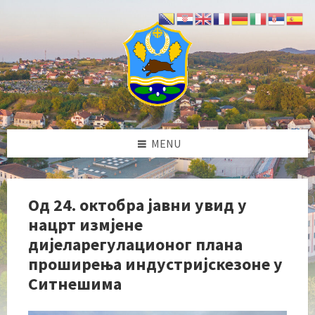
Skip
Skip
Skip
Skip
to
to
to
to
content
left
right
footer
sidebar
sidebar
MENU
Од 24. октобра јавни увид у
нацрт измјене
дијеларегулационог плана
проширења индустријскезоне у
Ситнешима