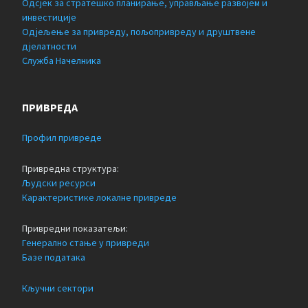
Одсјек за стратешко планирање, управљање развојем и
инвестиције
Одјељење за привреду, пољопривреду и друштвене
дјелатности
Служба Начелника
ПРИВРЕДА
Профил привреде
Привредна структура:
Људски ресурси
Карактеристике локалне привреде
Привредни показатељи:
Генерално стање у привреди
Базе података
Кључни сектори