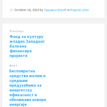
October 16, 2023
by
Здравко Вокић
in
Regulac-plan
Previous
Фонд за културу
младих Западног
Балкана
финансира
пројекте
Next
Бесповратна
средства малим и
средњим
предузећима за
енергетску
ефикасност и
обновљиве изворе
енергије