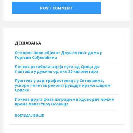
ДЕШАВАЊА
Отворен нови објекат Друштвеног дома у
Горњим Срђевићима
Почела рехабилитација пута од Српца до
Лакташа у дужини од око 30 километара
Пуштена у рад трафостаница у Ситнешима,
ускоро почетак реконструкције мреже широм
Српске
Почела друга фаза изградње водоводне мреже
према манастиру Осовица
ПОГЛЕДАЈ ВИШЕ