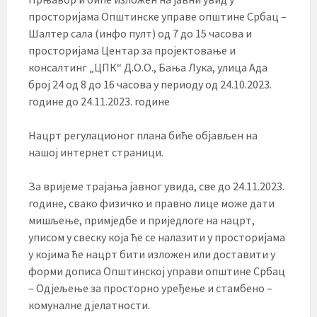
просторијама Општинске управе општине Србац –
Шалтер сала (инфо пулт) од 7 до 15 часова и
просторијама Центар за пројектовање и
консалтинг „ЦПК“ Д.О.О., Бања Лука, улица Ада
број 24 од 8 до 16 часова у периоду од 24.10.2023.
године до 24.11.2023. године
Нацрт регулационог плана биће објављен на
нашој интернет страници.
За вријеме трајања јавног увида, све до 24.11.2023.
године, свако физичко и правно лице може дати
мишљење, примједбе и приједлоге на нацрт,
уписом у свеску која ће се налазити у просторијама
у којима ће нацрт бити изложен или доставити у
форми дописа Општинској управи општине Србац
– Одјељење за просторно уређење и стамбено –
комуналне дјелатности.