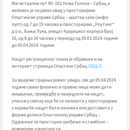
Магистрални пут MI-102 Нова Топола – Србац и
изложен је на јавни увид у просторијама
Општинске управе Србац – шалтер сала (инфо
пулт) од 7 до 15 часова и просторијама „Роутинг“
д.о.о., Бања Лука, улица I Крајишког корпуса број
16, од 8 до 16 часова у периоду од 05.03.2024. године
до 05.04.2024. године.
Нацрт регулационог плана је објављен и на
интернет страници Општине Србац
ОВДЈЕ.
За вријеме трајања јавног увида, све до 05.04.2024.
године свако физичко и правно лице може дати
мишљење, примједбе и приједлоге на нацрт,
уписом у свеску која ће се налазити у просторијама
у којима ће нацрт бити изложен или доставити у
форми дописа Општинској управи Србац –
Одјељење за просторно уређење и стамбено –
комуналне дјелатности.