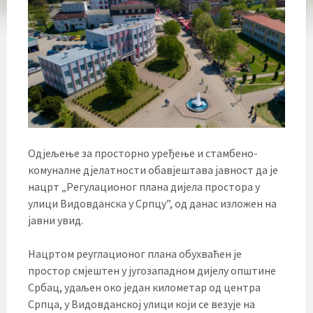
Одјељење за просторно уређење и стамбено-
комуналне дјелатности обавјештава јавност да је
нацрт „Регулационог плана дијела простора у
улици Видовданска у Српцу”, од данас изложен на
јавни увид.
Нацртом реуглационог плана обухваћен је
простор смјештен у југозападном дијелу општине
Србац, удаљен око један километар од центра
Српца, у Видовданској улици који се везује на