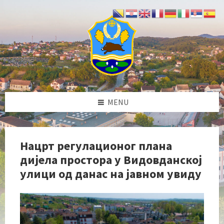
Skip
Skip
Skip
Skip
to
to
to
to
content
left
right
footer
sidebar
sidebar
MENU
Нацрт регулационог плана
дијела простора у Видовданској
улици од данас на јавном увиду