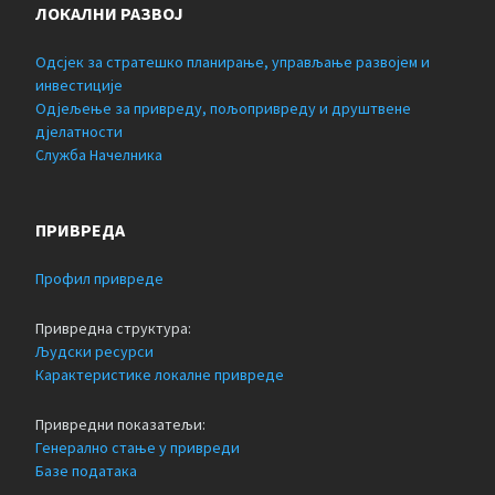
ЛОКАЛНИ РАЗВОЈ
Одсјек за стратешко планирање, управљање развојем и
инвестиције
Одјељење за привреду, пољопривреду и друштвене
дјелатности
Служба Начелника
ПРИВРЕДА
Профил привреде
Привредна структура:
Људски ресурси
Карактеристике локалне привреде
Привредни показатељи:
Генерално стање у привреди
Базе података