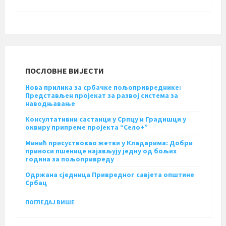
ПОСЛОВНЕ ВИЈЕСТИ
Нова прилика за србачке пољопривреднике:
Представљен пројекат за развој система за
наводњавање
Консултативни састанци у Српцу и Градишци у
оквиру припреме пројекта “Село+”
Минић присуствовао жетви у Кладарима: Добри
приноси пшенице најављују једну од бољих
година за пољопривреду
Одржана сједница Привредног савјета општине
Србац
ПОГЛЕДАЈ ВИШЕ