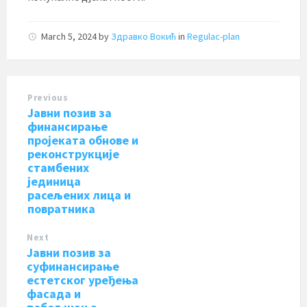
March 5, 2024
by
Здравко Вокић
in
Regulac-plan
Previous
Јавни позив за
финансирање
пројеката обнове и
реконструкције
стамбених
јединица
расељених лица и
повратника
Next
Јавни позив за
суфинансирање
естетског уређења
фасада и