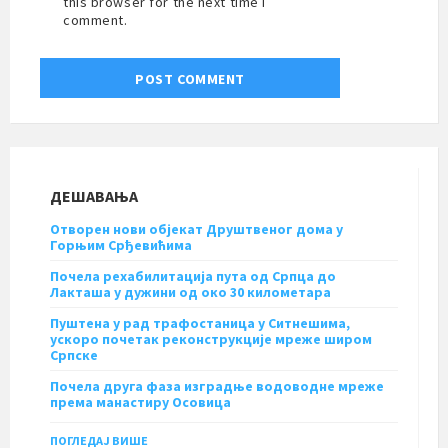
this browser for the next time I
comment.
ДЕШАВАЊА
Отворен нови објекат Друштвеног дома у
Горњим Срђевићима
Почела рехабилитација пута од Српца до
Лакташа у дужини од око 30 километара
Пуштена у рад трафостаница у Ситнешима,
ускоро почетак реконструкције мреже широм
Српске
Почела друга фаза изградње водоводне мреже
према манастиру Осовица
ПОГЛЕДАЈ ВИШЕ