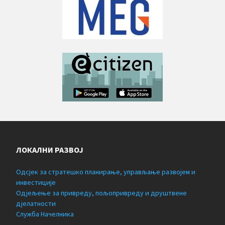
ЛОКАЛНИ РАЗВОЈ
Одсјек за стратешко планирање, управљање развојем и
инвестиције
Одјељење за привреду, пољопривреду и друштвене
дјелатности
Служба Начелника