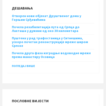
ДЕШАВАЊА
Отворен нови објекат Друштвеног дома у
Горњим Срђевићима
Почела рехабилитација пута од Српца до
Лакташа у дужини од око 30 километара
Пуштена у рад трафостаница у Ситнешима,
ускоро почетак реконструкције мреже широм
Српске
Почела друга фаза изградње водоводне мреже
према манастиру Осовица
ПОГЛЕДАЈ ВИШЕ
ПОСЛОВНЕ ВИЈЕСТИ