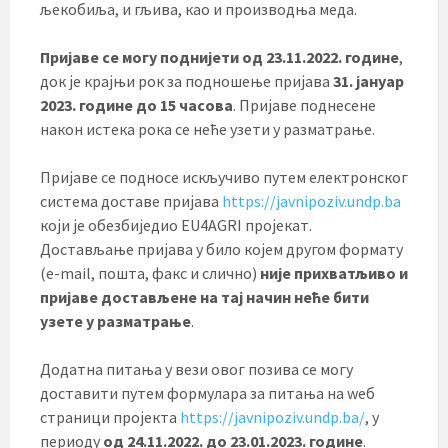
љекобиља, и гљива, као и производња меда.
Пријаве се могу поднијети од 23.11.2022. године
,
док је крајњи рок за подношење пријава
31. јануар
2023. године до 15 часова
. Пријаве поднесене
након истека рока се неће узети у разматрање.
Пријаве се подносе искључиво путем електронског
система доставе пријава
https://javnipoziv.undp.ba
који је обезбиједио EU4AGRI пројекат.
Достављање пријава у било којем другом формату
(e-mail, пошта, факс и слично)
није прихватљиво и
пријаве достављене на тај начин неће бити
узете у разматрање
.
Додатна питања у вези овог позива се могу
доставити путем формулара за питања на wеб
страници пројекта
https://javnipoziv.undp.ba/
, у
периоду
од 24.11.2022. до 23.01.2023. године
.