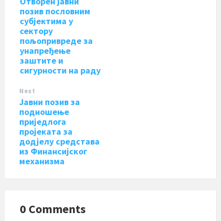
Отворен јавни
позив пословним
субјектима у
сектору
пољопривреде за
унапређење
заштите и
сигурности на раду
Next
Јавни позив за
подношење
приједлога
пројеката за
додјелу средстава
из Финансијског
механизма
0 Comments