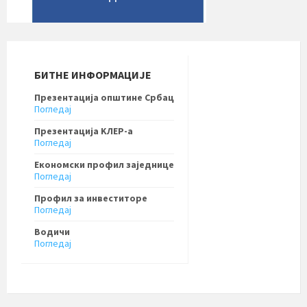
БИТНЕ ИНФОРМАЦИЈЕ
Презентација општине Србац
Погледај
Презентација KЛЕР-a
Погледај
Економски профил заједнице
Погледај
Профил за инвеститоре
Погледај
Водичи
Погледај