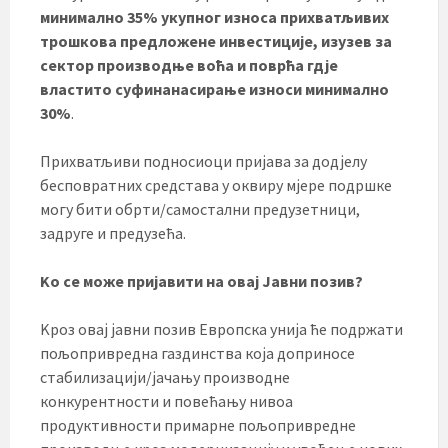
минимално 35% укупног износа прихватљивих
трошкова предложене инвестиције, изузев за
сектор производње воћа и поврћа гдје
властито суфинанасирање износи минимално
30%
.
Прихватљиви подносиоци пријава за додјелу
бесповратних средстава у оквиру мјере подршке
могу бити обрти/самостални предузетници,
задруге и предузећа.
Kо се може пријавити на овај Јавни позив?
Kроз овај јавни позив Европска унија ће подржати
пољопривредна газдинства која доприносе
стабилизацији/јачању производне
конкурентности и повећању нивоа
продуктивности примарне пољопривредне