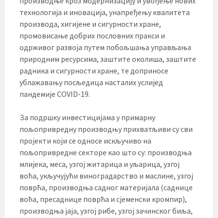
производње кроз модернизацију и увођење нових
технологија и иновација, унапређењу квалитета
производа, хигијене и сигурности хране,
промовисање добрих пословних пракси и
одрживог развоја путем побољшања управљања
природним ресурсима, заштите околиша, заштите
радника и сигурности хране, те доприносе
ублажавању посљедица насталих услијед
пандемије COVID-19.
За подршку инвестицијама у примарну
пољопривредну производњу прихватљиви су сви
пројекти који се односе искључиво на
пољопривредне секторе као што су: производња
млијека, меса, узгој житарица и уљарица, узгој
воћа, укључујући виноградарство и маслине, узгој
поврћа, производња садног материјала (саднице
воћа, пресаднице поврћа и сјеменски кромпир),
производња јаја, узгој рибе, узгој зачинског биља,