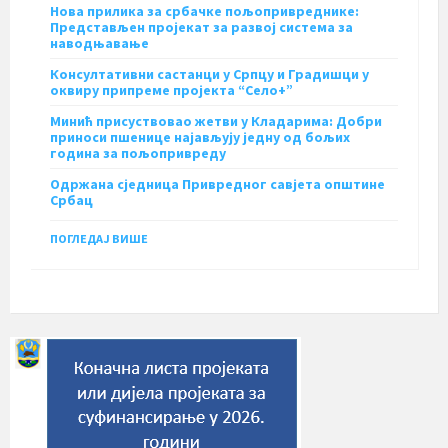
Нова прилика за србачке пољопривреднике:
Представљен пројекат за развој система за
наводњавање
Консултативни састанци у Српцу и Градишци у
оквиру припреме пројекта “Село+”
Минић присуствовао жетви у Кладарима: Добри
приноси пшенице најављују једну од бољих
година за пољопривреду
Одржана сједница Привредног савјета општине
Србац
ПОГЛЕДАЈ ВИШЕ