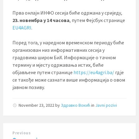
Прва онлајн ИНФО сесија биће одржана у сриједу,
23. новембра у 14 часова
, путем Фејсбук странице
EU4AGRI
.
Поред тога, у наредном временском периоду биће
организован низ информативних сесија у
градовима широм БиХ. Информације о тачном
термину и мјесту одржавања истих, биће
објављене путем странице
https://eu4agri.ba/
гдје
се такође може сазнати више информација о овом
јавном позиву.
November 23, 2022
by
Здравко Вокић
in
Javni pozivi
Previous