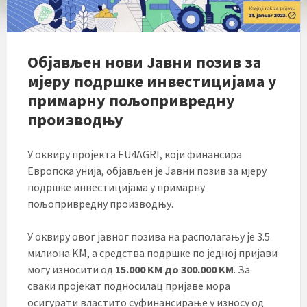
Објављен нови Јавни позив за
мјеру подршке инвестицијама у
примарну пољопривредну
производњу
У оквиру пројекта EU4AGRI, који финансира
Европска унија, објављен је Јавни позив за мјеру
подршке инвестицијама у примарну
пољопривредну производњу.
У оквиру овог јавног позива на располагању је 3.5
милиона KМ, а средства подршке по једној пријави
могу износити од
15.000 KМ до 300.000 KМ
. За
сваки пројекат подносилац пријаве мора
осигурати властито суфинансирање у износу од