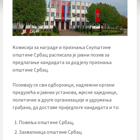
Kомисија за награде и признања Скупштине
општине Србац расписала је јавни позив за
предлагање кандидата за додјелу признања
општине Србац.
Позивају се сви одборници, надлежни органи
предузећа и јавних установа, мјесне заједнице,
политичке и друге организације и удружења
грађана, да доставе приједлоге кандидата и то:
Повеља општине Србац,
Захвалница општине Србац