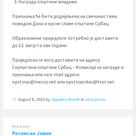
Награда општине младима
Признања ће бити додијељена на свечаностима
поводом Дана и крсне славе општине Србац.
Образложене приједлоге потребно је доставити
до 12. августа ове године.
Приједлози се могу доставити на адресу:
Скупштина општине Србац – Kомисија за награде и
признања или на e-mail адресе:
opstinas@inecco.net или opstinasrbac@teol.net.
August 8, 2023
by
Здравко Вокић
in
Javni pozivi
Previous
Расписан Јавни