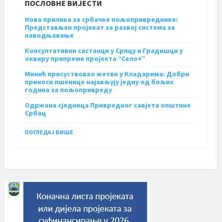
ПОСЛОВНЕ ВИЈЕСТИ
Нова прилика за србачке пољопривреднике:
Представљен пројекат за развој система за
наводњавање
Консултативни састанци у Српцу и Градишци у
оквиру припреме пројекта “Село+”
Минић присуствовао жетви у Кладарима: Добри
приноси пшенице најављују једну од бољих
година за пољопривреду
Одржана сједница Привредног савјета општине
Србац
ПОГЛЕДАЈ ВИШЕ