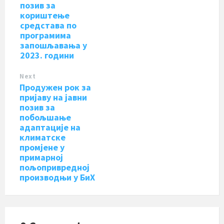
позив за
кориштење
средстава по
програмима
запошљавања у
2023. години
Next
Продужен рок за
пријаву на јавни
позив за
побољшање
адаптације на
климатске
промјене у
примарној
пољопривредној
производњи у БиХ