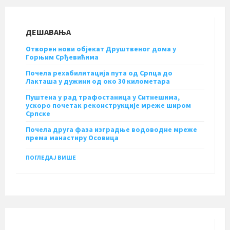
ДЕШАВАЊА
Отворен нови објекат Друштвеног дома у
Горњим Срђевићима
Почела рехабилитација пута од Српца до
Лакташа у дужини од око 30 километара
Пуштена у рад трафостаница у Ситнешима,
ускоро почетак реконструкције мреже широм
Српске
Почела друга фаза изградње водоводне мреже
према манастиру Осовица
ПОГЛЕДАЈ ВИШЕ