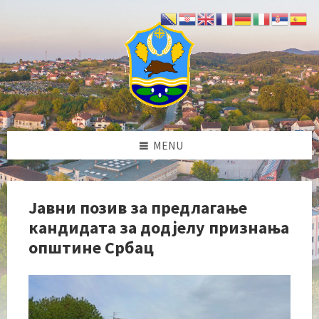
Skip
Skip
Skip
Skip
to
to
to
to
content
left
right
footer
sidebar
sidebar
MENU
Јавни позив за предлагање
кандидата за додјелу признања
општине Србац