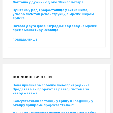
Лакташа у дужини од око 30 километара
Пуштена у рад трафостаница у Ситнешима,
ускоро почетак реконструкције мреже широм
Српске
Почела друга фаза изградње водоводне мреже
према манастиру Осовица
ПОГЛЕДАЈ ВИШЕ
ПОСЛОВНЕ ВИЈЕСТИ
Нова прилика за србачке пољопривреднике:
Представљен пројекат за развој система за
наводњавање
Консултативни састанци у Српцу и Градишци у
оквиру припреме пројекта “Село+”
Минић присуствовао жетви у Кладарима: Добри