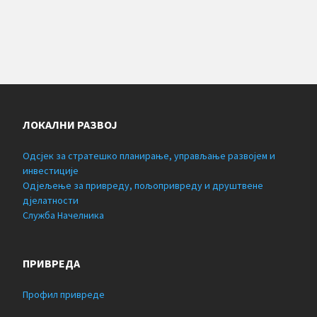
ЛОКАЛНИ РАЗВОЈ
Одсјек за стратешко планирање, управљање развојем и
инвестиције
Одјељење за привреду, пољопривреду и друштвене
дјелатности
Служба Начелника
ПРИВРЕДА
Профил привреде