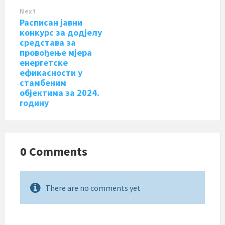
Next
Расписан јавни
конкурс за дод‌јелу
средстава за
провођење мјера
енергетске
ефикасности у
стамбеним
објектима за 2024.
годину
0 Comments
There are no comments yet