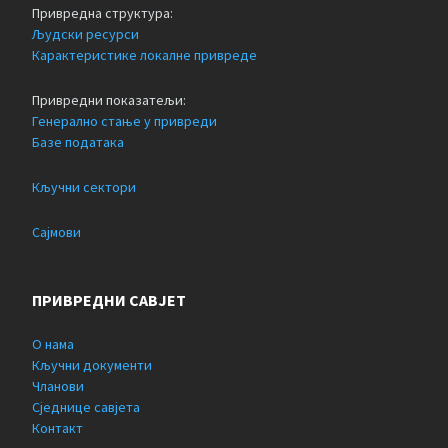
Привредна структура:
Људски ресурси
Карактеристике локалне привреде
Привредни показатељи:
Генерално стање у привреди
Базе података
Кључни сектори
Сајмови
ПРИВРЕДНИ САВЈЕТ
О нама
Кључни документи
Чланови
Сједнице савјета
Контакт