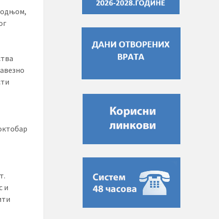
водњом,
ог
ства
бавезно
сти
 октобар
т.
с и
ити