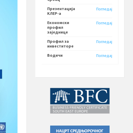
Презентација
Погледај
KЛЕР-a
Економски
Погледај
профил
заједнице
Профил за
Погледај
инвеститоре
Водичи
Погледај