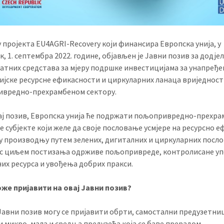
у пројекта EU4AGRI-Recovery који финансира Европска унија, у
, 1. септембра 2022. године, објављен је Јавни позив за додје
атних средстава за мјеру подршке инвестицијама за унапређ
ијске ресурсне ефикасности и циркуларних ланаца вриједност
вредно-прехрамбеном сектору.
ај позив, Европска унија ће подржати пољопривредно-прехра
е субјекте који желе да своје пословање усмјере на ресурсно 
ју производњу путем зелених, дигиталних и циркуларних посл
 с циљем постизања одрживе пољопривреде, контролисане у
их ресурса и увођења добрих пракси.
оже пријавити на овај Јавни позив?
 Јавни позив могу се пријавити обрти, самостални предузетни
 и микро, мала и средња предузећа која се баве прерадом