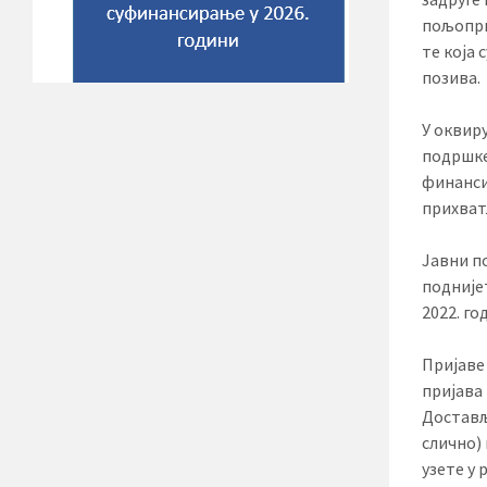
пољопр
те која 
позива.
У оквиру
подршке
финанси
прихват
Јавни по
поднијет
2022. го
Пријаве
пријава
Достављ
слично)
узете у